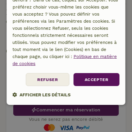
dehors ? Dans ce cas, cliquez sur Accepter. Vous
préférez choisir vous-même les cookies que
Poser une question
vous acceptez ? Vous pouvez définir vos
préférences via les Paramètres des cookies. Si
Contacte le propriétaire de la Maison nature.
vous sélectionnez Refuser, seuls les cookies
fonctionnels strictement nécessaires seront
Envoyer un message
utilisés. Vous pouvez modifier vos préférences à
Commencer ma réservation
tout moment via le lien (Cookies) en bas de
chaque page, ou cliquer ici :
Politique en matière
de cookies
REFUSER
ACCEPTER
AFFICHER LES DÉTAILS
Annulation gratuite
Strictement
Performance
Ciblage
Commencer ma réservation
nécessaires
Vous ne serez pas encore débité