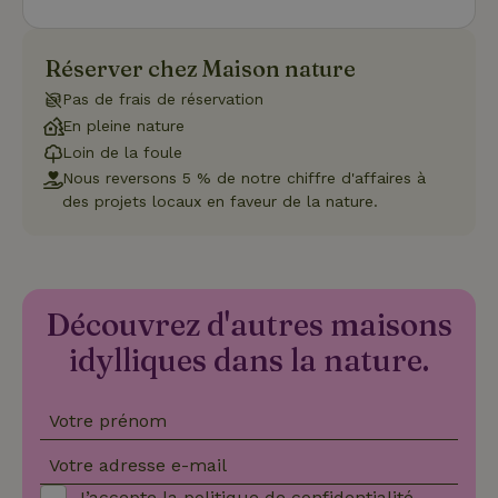
Fonctionnalité
Non classifiés
Réserver chez Maison nature
Pas de frais de réservation
En pleine nature
Loin de la foule
Strictement nécessaires
Performance
Ciblage
Nous reversons 5 % de notre chiffre d'affaires à
Fonctionnalité
Non classifiés
des projets locaux en faveur de la nature.
Les cookies strictement nécessaires habilitent des
fonctionnalités de base du site Web telles que la connexion
des utilisateurs et la gestion des comptes. Le site Web ne
peut pas être utilisé correctement sans les cookies
strictement nécessaires.
Découvrez d'autres maisons
Fournisseur
/
idylliques dans la nature.
Nom
Expiration
Des
Domaine
VISITOR_PRIVACY_METADATA
YouTube
5 mois 4
Ce 
.youtube.com
semaines
util
Votre prénom
stoc
con
de l
Votre adresse e-mail
et l
conf
J’accepte la
politique de confidentialité
.