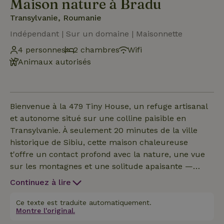
Maison nature à Bradu
Transylvanie, Roumanie
Indépendant | Sur un domaine | Maisonnette
4 personnes
2 chambres
Wifi
Animaux autorisés
Bienvenue à la 479 Tiny House, un refuge artisanal
et autonome situé sur une colline paisible en
Transylvanie. À seulement 20 minutes de la ville
historique de Sibiu, cette maison chaleureuse
t'offre un contact profond avec la nature, une vue
sur les montagnes et une solitude apaisante —
l'endroit idéal pour les couples, les amis ou les
Continuez à lire
petites familles. Construite de nos propres mains à
partir de matériaux naturels comme le bois, le
Ce texte est traduite automatiquement.
Montre l'original.
chanvre, la pierre et le verre, cette cachette