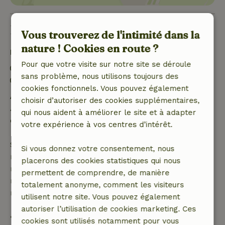
Bon à savoir
Vous trouverez de l'intimité dans la
nature ! Cookies en route ?
Détails du séjour
Pour que votre visite sur notre site se déroule
Arrivée: 14:00- 22:00
sans problème, nous utilisons toujours des
Départ: 07:00- 11:00
cookies fonctionnels. Vous pouvez également
Annulation gratuite dans les 24 heures
choisir d’autoriser des cookies supplémentaires,
Annulation gratuite dans les 24 heures suivant la
qui nous aident à améliorer le site et à adapter
confirmation de ta réservation.
votre expérience à vos centres d’intérêt.
Si tu annules dans le délai indiqué, tu as droit à un
Si vous donnez votre consentement, nous
remboursement intégral du montant de la
placerons des cookies statistiques qui nous
réservation. Passé ce délai, tu recevras un
permettent de comprendre, de manière
remboursement partiel du coût du voyage et un
totalement anonyme, comment les visiteurs
remboursement à 100 % de l'acompte :
utilisent notre site. Vous pouvez également
autoriser l’utilisation de cookies marketing. Ces
• jusqu'à 42 jours avant l'arrivée : remboursement
cookies sont utilisés notamment pour vous