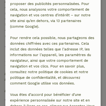
de 70 %
proposer des publicités personnalisées. Pour
• entre 42 et 28 jours avant l'arrivée :
cela, nous analysons votre comportement de
remboursement de 40 %
navigation et vos centres d’intérêt – sur notre
• de 28 jours avant l'arrivée jusqu'au jour de
site ainsi qu’en dehors, via 13 partenaires
l'arrivée : remboursement de 10 %
(comme Google).
• le jour de l'arrivée ou après : aucun
remboursement
Pour rendre cela possible, nous partageons des
données chiffrées avec ces partenaires. Cela
Voir tout
inclut des données telles que l’adresse IP, les
informations sur l’appareil, les paramètres du
navigateur, ainsi que votre comportement de
Durabilité
navigation et vos clics. Pour en savoir plus,
consultez notre politique de cookies et notre
Étiquette énergétique : A
politique de confidentialité, et découvrez
Hors réseau ou alimenté par une énergie 100 %
comment Google utilise vos données.
renouvelable
Matériaux d'isolation naturelle
Vous êtes d’accord pour bénéficier d’une
Voir tout
expérience personnalisée sur notre site et en