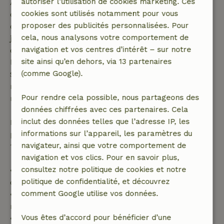
autoriser l’utilisation de cookies marketing. Ces
Annulation gratuite dans les 7 jours suivant la
cookies sont utilisés notamment pour vous
confirmation de ta réservation, à condition que la
proposer des publicités personnalisées. Pour
demande de réservation ait été effectuée plus de 28
cela, nous analysons votre comportement de
jours avant la date de début. Pour les réservations
navigation et vos centres d’intérêt – sur notre
dont la date de début est dans les 28 jours,
site ainsi qu’en dehors, via 13 partenaires
l'annulation gratuite s'applique dans les 24 heures.
(comme Google).
Si tu annules dans le délai indiqué, tu as droit à un
remboursement intégral du montant de la
Pour rendre cela possible, nous partageons des
réservation.
données chiffrées avec ces partenaires. Cela
inclut des données telles que l’adresse IP, les
Passé ce délai, tu recevras un remboursement
informations sur l’appareil, les paramètres du
partiel du coût du séjour et un remboursement à
navigateur, ainsi que votre comportement de
100 % de l'acompte :
navigation et vos clics. Pour en savoir plus,
consultez notre politique de cookies et notre
• Jusqu'à 42 jours avant l'arrivée : remboursement
politique de confidentialité, et découvrez
de 70 %
comment Google utilise vos données.
• Entre 42 et 28 jours avant l'arrivée :
remboursement de 40 %
Vous êtes d’accord pour bénéficier d’une
• De 28 jours avant l'arrivée jusqu'au jour même :