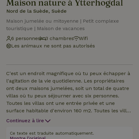
Maison nature à Ytterhogdal
Nord de la Suède, Suède
Maison jumelée ou mitoyenne | Petit complexe
touristique | Maison de vacances
6 personnes
3 chambres
Wifi
Les animaux ne sont pas autorisés
C'est un endroit magnifique où tu peux échapper à
l'agitation de la vie quotidienne. Les propriétaires
ont deux maisons jumelées, soit un total de quatre
villas où tu peux séjourner avec six personnes.
Toutes les villas ont une entrée privée et une
surface habitable d'environ 160 m2. Toutes les villas
ont une vue sur la rivière et sont entourées par la
Continuez à lire
nature. Dans chaque villa, tu trouveras une grande
cuisine comprenant un coin repas, trois chambres
Ce texte est traduite automatiquement.
Montre l'original.