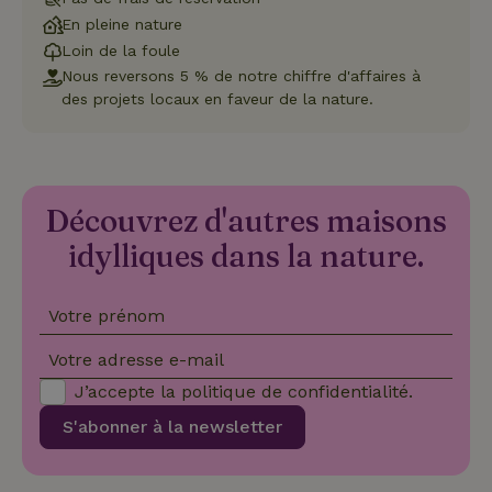
et l
En pleine nature
conf
pour
Loin de la foule
inte
avec
Nous reversons 5 % de notre chiffre d'affaires à
enre
des projets locaux en faveur de la nature.
don
le
con
du v
con
dive
poli
Découvrez d'autres maisons
par
de
Politique de confidentialité de Google
conf
idylliques dans la nature.
en v
ce 
pré
soie
Votre prénom
hon
des
pro
Votre adresse e-mail
sess
J’accepte la
politique de confidentialité
.
CookieScriptConsent
CookieScript
4
Ce 
.maisonnature.be
semaines
util
S'abonner à la newsletter
2 jours
serv
Coo
Scr
pou
mém