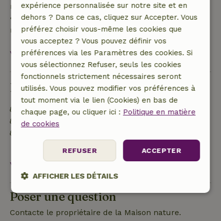
expérience personnalisée sur notre site et en
remboursement de 10 %
dehors ? Dans ce cas, cliquez sur Accepter. Vous
• Le jour de l'arrivée ou après : aucun
préférez choisir vous-même les cookies que
remboursement
vous acceptez ? Vous pouvez définir vos
préférences via les Paramètres des cookies. Si
Voir tout
vous sélectionnez Refuser, seuls les cookies
fonctionnels strictement nécessaires seront
Durabilité
utilisés. Vous pouvez modifier vos préférences à
tout moment via le lien (Cookies) en bas de
Étiquette énergétique : C
chaque page, ou cliquer ici :
Politique en matière
Matériaux d'isolation naturelle
de cookies
Construit avec des matériaux de construction
naturels
REFUSER
ACCEPTER
Voir tout
AFFICHER LES DÉTAILS
Poser une question
Strictement
Performance
Ciblage
nécessaires
Contacte le propriétaire de la Maison nature.