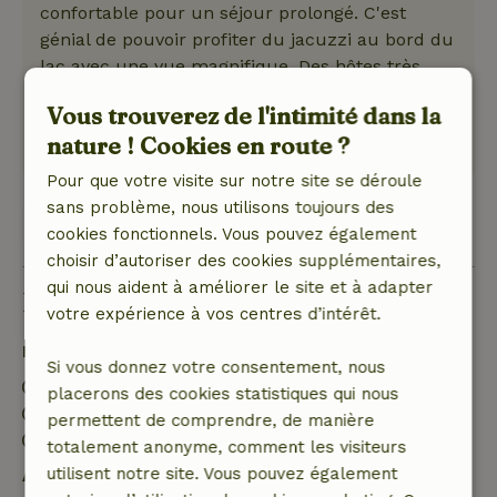
confortable pour un séjour prolongé. C'est
génial de pouvoir profiter du jacuzzi au bord du
lac avec une vue magnifique. Des hôtes très
sympas et serviables.
Vous trouverez de l'intimité dans la
Ce texte est traduite automatiquement.
nature ! Cookies en route ?
Montre l'original.
Pour que votre visite sur notre site se déroule
sans problème, nous utilisons toujours des
Voir 1 avis
cookies fonctionnels. Vous pouvez également
choisir d’autoriser des cookies supplémentaires,
qui nous aident à améliorer le site et à adapter
Bon à savoir
votre expérience à vos centres d’intérêt.
Détails du séjour
Si vous donnez votre consentement, nous
Arrivée: 15:00- 20:00
placerons des cookies statistiques qui nous
Départ: 10:00
permettent de comprendre, de manière
Séjour sans contact possible
totalement anonyme, comment les visiteurs
utilisent notre site. Vous pouvez également
Annulation gratuite dans les 7 jours