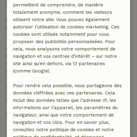
réservation.
permettent de comprendre, de manière
totalement anonyme, comment les visiteurs
Passé ce délai, tu recevras un remboursement
utilisent notre site. Vous pouvez également
partiel du coût du séjour et un remboursement à
autoriser l’utilisation de cookies marketing. Ces
100 % de l'acompte :
cookies sont utilisés notamment pour vous
proposer des publicités personnalisées. Pour
• Jusqu'à 42 jours avant l'arrivée : remboursement
cela, nous analysons votre comportement de
de 70 %
navigation et vos centres d’intérêt – sur notre
• Entre 42 et 28 jours avant l'arrivée :
site ainsi qu’en dehors, via 13 partenaires
remboursement de 40 %
(comme Google).
• De 28 jours avant l'arrivée jusqu'au jour même :
remboursement de 10 %
Pour rendre cela possible, nous partageons des
• Le jour de l'arrivée ou après : aucun
données chiffrées avec ces partenaires. Cela
remboursement
inclut des données telles que l’adresse IP, les
informations sur l’appareil, les paramètres du
Voir tout
navigateur, ainsi que votre comportement de
navigation et vos clics. Pour en savoir plus,
consultez notre politique de cookies et notre
Durabilité