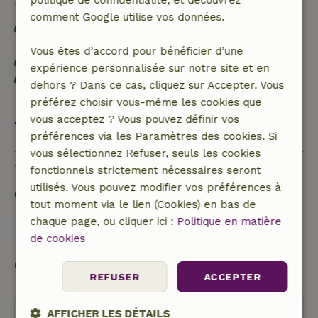
politique de confidentialité, et découvrez
comment Google utilise vos données.
Les déchets alimentaires sont réduits au
minimum
Vous êtes d’accord pour bénéficier d’une
Inventaire durable
expérience personnalisée sur notre site et en
Trier les déchets (verre, papier, plastique, déchets
dehors ? Dans ce cas, cliquez sur Accepter. Vous
alimentaires/organiques)
préférez choisir vous-même les cookies que
vous acceptez ? Vous pouvez définir vos
Voir tout
préférences via les Paramètres des cookies. Si
vous sélectionnez Refuser, seuls les cookies
Poser une question
fonctionnels strictement nécessaires seront
utilisés. Vous pouvez modifier vos préférences à
Contacte le propriétaire de la Maison nature.
tout moment via le lien (Cookies) en bas de
chaque page, ou cliquer ici :
Politique en matière
Envoyer un message
de cookies
Commencer ma réservation
REFUSER
ACCEPTER
AFFICHER LES DÉTAILS