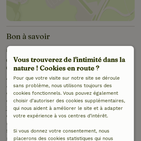
Bon à savoir
Détails du séjour
Vous trouverez de l'intimité dans la
Arrivée: 15:00- 19:00
nature ! Cookies en route ?
Départ: 07:00- 10:00
Annulation gratuite dans les 7 jours
Pour que votre visite sur notre site se déroule
Annulation gratuite dans les 7 jours suivant la
sans problème, nous utilisons toujours des
confirmation de ta réservation, à condition que la
cookies fonctionnels. Vous pouvez également
demande de réservation ait été effectuée plus de 28
choisir d’autoriser des cookies supplémentaires,
jours avant la date de début. Pour les réservations
qui nous aident à améliorer le site et à adapter
dont la date de début est dans les 28 jours,
votre expérience à vos centres d’intérêt.
l'annulation gratuite s'applique dans les 24 heures.
Si tu annules dans le délai indiqué, tu as droit à un
Si vous donnez votre consentement, nous
remboursement intégral du montant de la
placerons des cookies statistiques qui nous