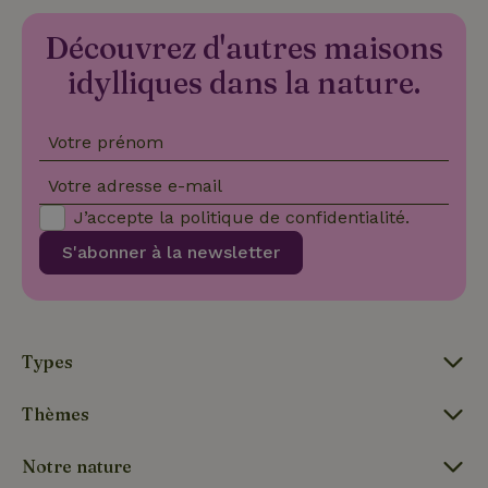
VISITOR_PRIVACY_METADATA
YouTube
5 mois 4
Ce 
Découvrez d'autres maisons
.youtube.com
semaines
util
stoc
idylliques dans la nature.
con
de l
et l
conf
pour
Votre prénom
inte
avec
enre
Votre adresse e-mail
don
le
J’accepte la
politique de confidentialité
.
con
du v
S'abonner à la newsletter
con
dive
poli
par
de
Politique de confidentialité de Google
conf
en v
Types
ce 
pré
soie
hon
Thèmes
des
pro
sess
Notre nature
CookieScriptConsent
CookieScript
4
Ce 