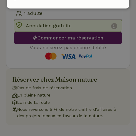
Strictement
Performance
Ciblage
nécessaires
Annulation gratuite
Commencer ma réservation
Fonctionnalité
Non classifiés
Vous ne serez pas encore débité
Réserver chez Maison nature
Strictement nécessaires
Performance
Ciblage
Pas de frais de réservation
Fonctionnalité
Non classifiés
En pleine nature
Les cookies strictement nécessaires habilitent des
Loin de la foule
fonctionnalités de base du site Web telles que la connexion
Nous reversons 5 % de notre chiffre d'affaires à
des utilisateurs et la gestion des comptes. Le site Web ne
des projets locaux en faveur de la nature.
peut pas être utilisé correctement sans les cookies
strictement nécessaires.
Fournisseur
/
Nom
Expiration
Des
Domaine