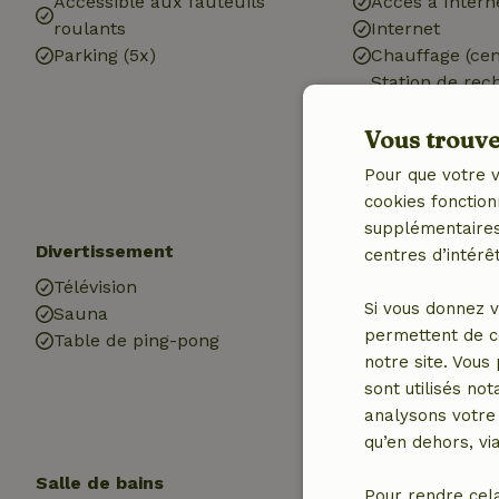
Accessible aux fauteuils
Accès à Intern
roulants
Internet
Parking (5x)
Chauffage (cen
Station de rec
voiture
Vous trouver
Eau potable
Eau chaude
Pour que votre v
Electricité
cookies fonction
supplémentaires,
Divertissement
Les enfants
centres d’intérêt
Télévision
Lit pour enfant
Si vous donnez v
Sauna
Chaise haute b
permettent de c
Table de ping-pong
Bac à sable
notre site. Vous
Trampoline
sont utilisés no
analysons votre 
qu’en dehors, vi
Salle de bains
Blanchisserie
Pour rendre cel