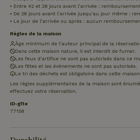
• Entre 42 et 28 jours avant l'arrivée : rembourseme
Nom
Nom
• De 28 jours avant l'arrivée jusqu'au jour même : 
Nom
Nom
• Le jour de l'arrivée ou après : aucun rembourseme
_nhftconstraint_s
__Secure-YNID
group-locations
_ga
_gcl_au
Règles de la maison
_cfuvid
Âge minimum de l'auteur principal de la réservation
Dans cette maison nature, il est interdit de fumer.
YSC
Les feux d'artifice ne sont pas autorisés dans ce m
Les fêtes et les événements ne sont pas autorisés.
_ga_JRK1QL37RY
IDE
_nhft_open-gds-o
Le tri des déchets est obligatoire dans cette maison
__Secure-
Les règles supplémentaires de la maison sont énumér
ROLLOUT_TOKEN
test_cookie
effectuez votre réservation.
_nhftconstraint_s
deposit-refund
ID-gîte
_nhftconstraint_s
77158
VISITOR_INFO1_LI
lowest-price
_nhft_user-creat
FPID