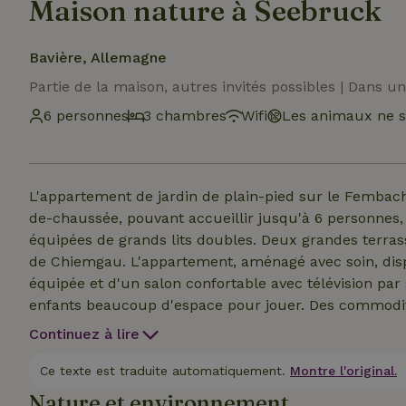
Maison nature à Seebruck
Bavière, Allemagne
Partie de la maison, autres invités possibles | Dans 
6 personnes
3 chambres
Wifi
Les animaux ne s
L'appartement de jardin de plain-pied sur le Fembac
de-chaussée, pouvant accueillir jusqu'à 6 personnes,
équipées de grands lits doubles. Deux grandes terras
de Chiemgau. L'appartement, aménagé avec soin, dis
équipée et d'un salon confortable avec télévision par 
enfants beaucoup d'espace pour jouer. Des commodit
d'une voiture-sauna et un parking suffisant rendent l
Continuez à lire
Ce texte est traduite automatiquement.
Montre l'original.
Nature et environnement