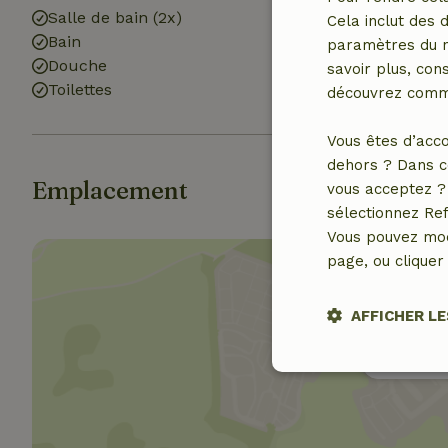
Salle de bain (2x)
Machine à lave
Cela inclut des 
Bain
paramètres du na
Douche
savoir plus, cons
Toilettes
découvrez comme
Vous êtes d’acco
dehors ? Dans c
Emplacement
vous acceptez ? 
sélectionnez Ref
Vous pouvez mod
page, ou cliquer 
AFFICHER LE
Affich
Strictement
nécessaires