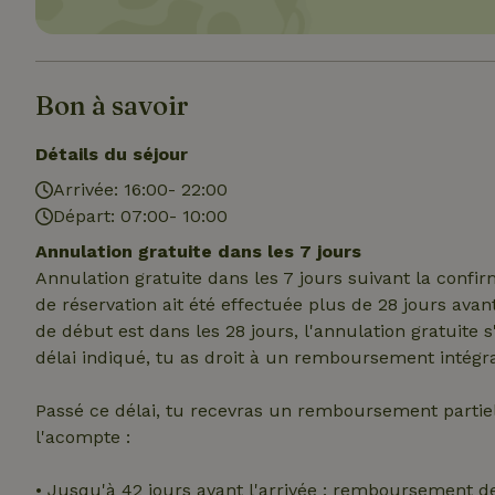
Strict
Bon à savoir
Les cookies stricte
Détails du séjour
utilisateurs et la 
nécessaires.
Arrivée: 16:00- 22:00
Nom
Départ: 07:00- 10:00
Annulation gratuite dans les 7 jours
VISITOR_PRIVACY
Annulation gratuite dans les 7 jours suivant la confi
de réservation ait été effectuée plus de 28 jours avan
de début est dans les 28 jours, l'annulation gratuite 
délai indiqué, tu as droit à un remboursement intégra
CookieScriptCons
Passé ce délai, tu recevras un remboursement parti
l'acompte :
• Jusqu'à 42 jours avant l'arrivée : remboursement d