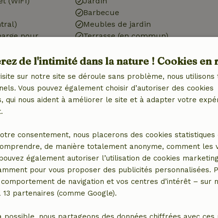
et (WiFi)
Jardin
Barbecue
tral)
Meubles de jardin
harge pour
Terrasse (en commun)
Balcon
ez de l'intimité dans la nature ! Cookies en 
isite sur notre site se déroule sans problème, nous utilisons 
nels. Vous pouvez également choisir d’autoriser des cookies
 qui nous aident à améliorer le site et à adapter votre expé
Cuisine
.
 (4x)
Cuisine
otre consentement, nous placerons des cookies statistiques 
ébé (3x)
Lave-vaisselle
omprendre, de manière totalement anonyme, comment les vis
Réfrigérateur avec
 pouvez également autoriser l’utilisation de cookies marketin
compartiment congélateur
tamment pour vous proposer des publicités personnalisées. P
Four
comportement de navigation et vos centres d’intérêt – sur no
Gaz (/cuisinière)
a 13 partenaires (comme Google).
a possible, nous partageons des données chiffrées avec ces 