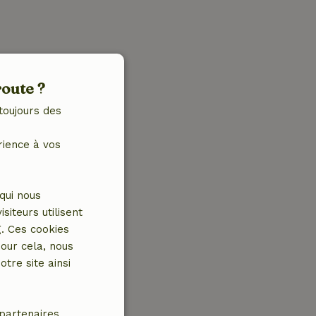
route ?
toujours des
rience à vos
qui nous
iteurs utilisent
g. Ces cookies
our cela, nous
tre site ainsi
partenaires.