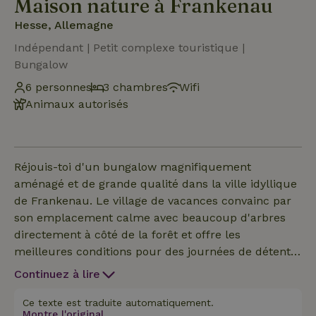
Maison nature à Frankenau
Hesse, Allemagne
Indépendant | Petit complexe touristique |
Bungalow
6 personnes
3 chambres
Wifi
Animaux autorisés
Réjouis-toi d'un bungalow magnifiquement
aménagé et de grande qualité dans la ville idyllique
de Frankenau. Le village de vacances convainc par
son emplacement calme avec beaucoup d'arbres
directement à côté de la forêt et offre les
meilleures conditions pour des journées de détente
dans la nature. Sur environ 75 m², un salon et une
Continuez à lire
salle à manger spacieux et lumineux avec une
cuisine intégrée ouverte et une agréable cheminée
Ce texte est traduite automatiquement.
Montre l'original.