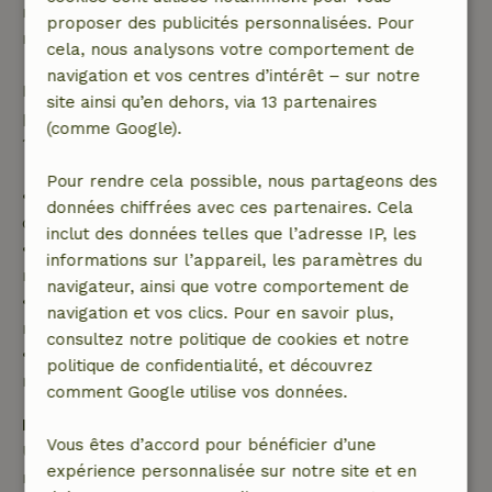
remboursement intégral du montant de la
proposer des publicités personnalisées. Pour
réservation.
cela, nous analysons votre comportement de
navigation et vos centres d’intérêt – sur notre
Passé ce délai, tu recevras un remboursement
site ainsi qu’en dehors, via 13 partenaires
partiel du coût du séjour et un remboursement à
(comme Google).
100 % de l'acompte :
Pour rendre cela possible, nous partageons des
• Jusqu'à 42 jours avant l'arrivée : remboursement
données chiffrées avec ces partenaires. Cela
de 70 %
inclut des données telles que l’adresse IP, les
• Entre 42 et 28 jours avant l'arrivée :
informations sur l’appareil, les paramètres du
remboursement de 40 %
navigateur, ainsi que votre comportement de
• De 28 jours avant l'arrivée jusqu'au jour même :
navigation et vos clics. Pour en savoir plus,
remboursement de 10 %
consultez notre politique de cookies et notre
• Le jour de l'arrivée ou après : aucun
politique de confidentialité, et découvrez
remboursement
comment Google utilise vos données.
Dépôt de sécurité
Vous êtes d’accord pour bénéficier d’une
Une caution de 150,00 € s'applique. Tu seras
expérience personnalisée sur notre site et en
remboursé après le départ.