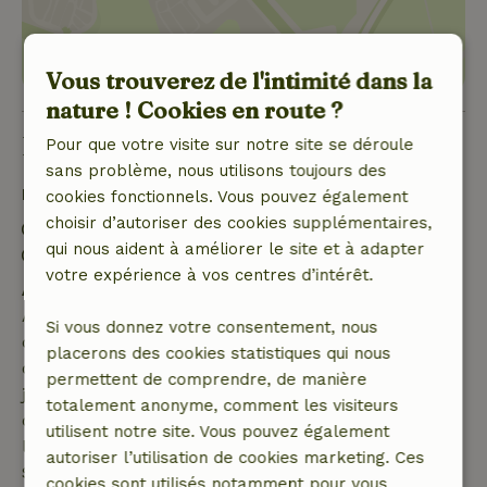
Vous trouverez de l'intimité dans la
nature ! Cookies en route ?
Bon à savoir
Pour que votre visite sur notre site se déroule
sans problème, nous utilisons toujours des
Détails du séjour
cookies fonctionnels. Vous pouvez également
choisir d’autoriser des cookies supplémentaires,
Arrivée: 15:00- 20:00
qui nous aident à améliorer le site et à adapter
Départ: 07:00- 10:00
votre expérience à vos centres d’intérêt.
Annulation gratuite dans les 7 jours
Annulation gratuite dans les 7 jours suivant la
Si vous donnez votre consentement, nous
confirmation de ta réservation, à condition que la
placerons des cookies statistiques qui nous
demande de réservation ait été effectuée plus de 28
permettent de comprendre, de manière
jours avant la date de début. Pour les réservations
totalement anonyme, comment les visiteurs
dont la date de début est dans les 28 jours,
utilisent notre site. Vous pouvez également
l'annulation gratuite s'applique dans les 24 heures.
autoriser l’utilisation de cookies marketing. Ces
Si tu annules dans le délai indiqué, tu as droit à un
cookies sont utilisés notamment pour vous