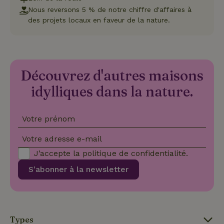
pour
Nous reversons 5 % de notre chiffre d'affaires à
inte
avec
des projets locaux en faveur de la nature.
enre
don
le
con
du v
con
dive
Découvrez d'autres maisons
poli
par
idylliques dans la nature.
de
Politique de confidentialité de Google
conf
en v
ce 
pré
Votre prénom
soie
hon
Votre adresse e-mail
des
pro
sess
J’accepte la
politique de confidentialité
.
CookieScriptConsent
CookieScript
4
Ce 
S'abonner à la newsletter
.maisonnature.be
semaines
util
2 jours
serv
Coo
Scr
pou
mém
pré
Types
de