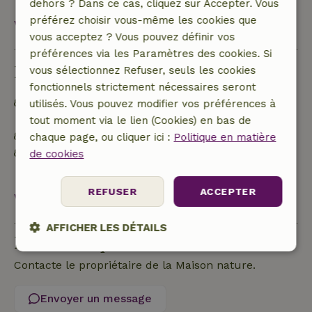
dehors ? Dans ce cas, cliquez sur Accepter. Vous
préférez choisir vous-même les cookies que
Voir tout
vous acceptez ? Vous pouvez définir vos
préférences via les Paramètres des cookies. Si
Durabilité
vous sélectionnez Refuser, seuls les cookies
fonctionnels strictement nécessaires seront
Hors réseau ou alimenté par une énergie 100 %
utilisés. Vous pouvez modifier vos préférences à
renouvelable
tout moment via le lien (Cookies) en bas de
Pas de plastique à usage unique
chaque page, ou cliquer ici :
Politique en matière
Pas de bouteilles (d'eau) en plastique à usage
de cookies
unique
REFUSER
ACCEPTER
Voir tout
AFFICHER LES DÉTAILS
Poser une question
Strictement
Performance
Ciblage
Contacte le propriétaire de la Maison nature.
nécessaires
Envoyer un message