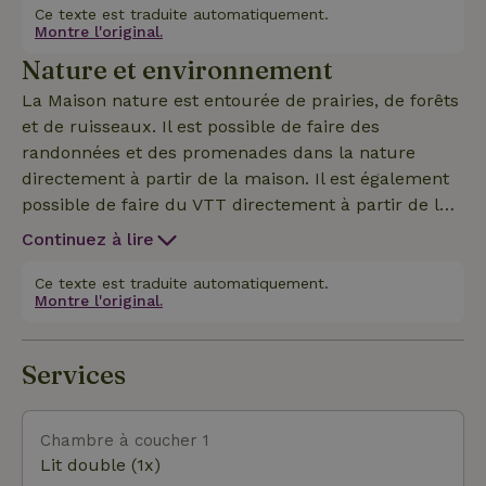
nature, les randonneurs et les vététistes. Profite de
Ce texte est traduite automatiquement.
Montre l'original.
la vue sur la belle vallée de Sulzbach depuis ton
Nature et environnement
balcon spacieux.
La Maison nature est entourée de prairies, de forêts
et de ruisseaux. Il est possible de faire des
randonnées et des promenades dans la nature
directement à partir de la maison. Il est également
possible de faire du VTT directement à partir de la
maison. De nombreux sentiers de randonnée font
Continuez à lire
battre le cœur des randonneurs dans la nature. Les
vététistes ont de nombreuses possibilités d'explorer
Ce texte est traduite automatiquement.
Montre l'original.
le nord de la Forêt Noire. Lautenbach Lautenbach
se trouve à l'entrée de la vallée de Renchtal dans le
nord de la Forêt Noire et compte environ 2000
Services
habitants. Plus des deux tiers de la surface de la
commune sont constitués de forêts. En tant que
station climatique, Lautenbach est très attractive
Chambre à coucher 1
sur le plan touristique grâce à ses vignobles et ses
Lit double (1x)