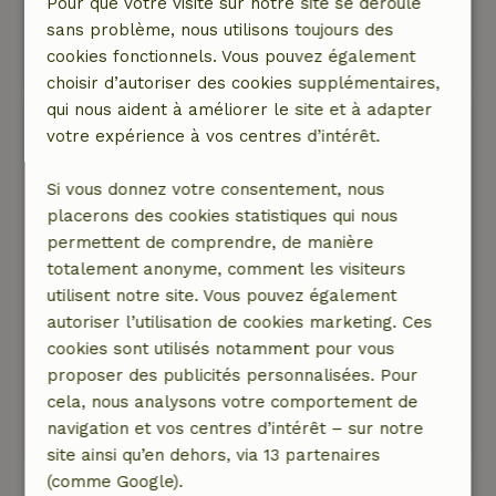
Pour que votre visite sur notre site se déroule
terrasse et sauna.
sans problème, nous utilisons toujours des
Ce texte est traduite automatiquement.
cookies fonctionnels. Vous pouvez également
Montre l'original.
choisir d’autoriser des cookies supplémentaires,
qui nous aident à améliorer le site et à adapter
Evelien
votre expérience à vos centres d’intérêt.
1 juillet 2025
Si vous donnez votre consentement, nous
Note générale: 10
/10
placerons des cookies statistiques qui nous
Nous avons vu les propriétaires tous les jours et
permettent de comprendre, de manière
ils étaient facilement abordables pour nous
totalement anonyme, comment les visiteurs
aider à trouver des activités dans la région.Beau
utilisent notre site. Vous pouvez également
chalet.Voyage béni !
autoriser l’utilisation de cookies marketing. Ces
Nature, tranquillité et espace: 5
/5
cookies sont utilisés notamment pour vous
Superbes vacances - j'ai apprécié la tranquillité
proposer des publicités personnalisées. Pour
et le bel environnement !
cela, nous analysons votre comportement de
Ce texte est traduite automatiquement.
navigation et vos centres d’intérêt – sur notre
Montre l'original.
site ainsi qu’en dehors, via 13 partenaires
(comme Google).