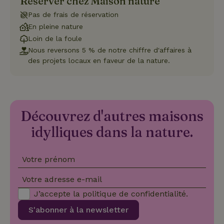
Réserver chez Maison nature
dive
poli
Pas de frais de réservation
par
de
En pleine nature
Politique de confidentialité de Google
conf
en v
Loin de la foule
ce 
Nous reversons 5 % de notre chiffre d'affaires à
pré
soie
des projets locaux en faveur de la nature.
hon
des
pro
sess
CookieScriptConsent
CookieScript
4
Ce 
.maisonnature.be
semaines
util
Découvrez d'autres maisons
2 jours
serv
Coo
idylliques dans la nature.
Scr
pou
mém
pré
de
Votre prénom
con
des 
en 
Votre adresse e-mail
cook
néc
J’accepte la
politique de confidentialité
.
que 
ban
S'abonner à la newsletter
coo
Coo