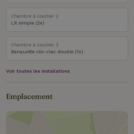
vergers. Les vignobles font partie de la région
viticole de l'Ortenau dans la région viticole de
Baden. Les armoiries de la commune font référence
Chambre à coucher 2
à la viticulture. De nombreuses excursions d'une
Lit simple (2x)
journée sont également possibles : Europa Park,
Rulantica, Alternativer Wolf-und Bärenpark,
Vogtsbauernhof, piscines, piste de luge, pédalo, parc
Chambre à coucher 3
pieds nus, chemins de randonnée pour enfants, cascad
Banquette clic-clac double (1x)
Voir toutes les installations
Emplacement