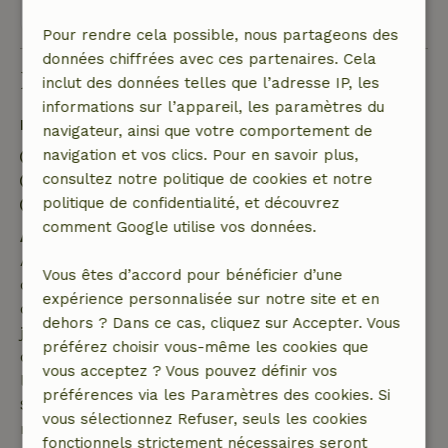
Voir les 13 avis
Pour rendre cela possible, nous partageons des
données chiffrées avec ces partenaires. Cela
Bon à savoir
inclut des données telles que l’adresse IP, les
informations sur l’appareil, les paramètres du
Détails du séjour
navigateur, ainsi que votre comportement de
navigation et vos clics. Pour en savoir plus,
Arrivée: 14:00- 17:00
consultez notre politique de cookies et notre
Départ: 07:00- 10:00
politique de confidentialité, et découvrez
Séjour sans contact possible
comment Google utilise vos données.
Annulation gratuite dans les 7 jours
Annulation gratuite dans les 7 jours suivant la
Vous êtes d’accord pour bénéficier d’une
confirmation de ta réservation, à condition que la
expérience personnalisée sur notre site et en
demande de réservation ait été effectuée plus de 28
dehors ? Dans ce cas, cliquez sur Accepter. Vous
jours avant la date de début. Pour les réservations
préférez choisir vous-même les cookies que
dont la date de début est dans les 28 jours,
vous acceptez ? Vous pouvez définir vos
l'annulation gratuite s'applique dans les 24 heures.
préférences via les Paramètres des cookies. Si
Si tu annules dans le délai indiqué, tu as droit à un
vous sélectionnez Refuser, seuls les cookies
remboursement intégral du montant de la
fonctionnels strictement nécessaires seront