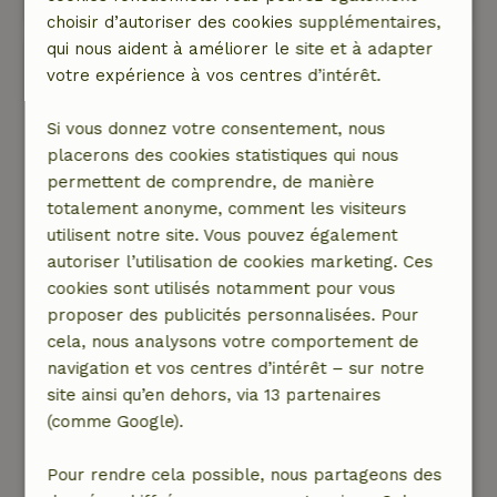
choisir d’autoriser des cookies supplémentaires,
qui nous aident à améliorer le site et à adapter
Jurgen
votre expérience à vos centres d’intérêt.
22 août 2025
Note générale: 10
Si vous donnez votre consentement, nous
/10
Fantastique
placerons des cookies statistiques qui nous
Nature, tranquillité et espace: 5
permettent de comprendre, de manière
/5
Quel bel endroit. Le gîte correspond tout à fait à
totalement anonyme, comment les visiteurs
la description et semble plus spacieux que ce à
utilisent notre site. Vous pouvez également
quoi nous nous attendions. Le jardin est beau et
autoriser l’utilisation de cookies marketing. Ces
grand et bien protégé pour que notre chien
cookies sont utilisés notamment pour vous
puisse aller à sa guise. L'environnement est un
proposer des publicités personnalisées. Pour
must absolu. Nature Nature Nature et encore
cela, nous analysons votre comportement de
plus de nature. Nombreuses possibilités de
navigation et vos centres d’intérêt – sur notre
randonnées, à la fois directement à partir de la
site ainsi qu’en dehors, via 13 partenaires
maison et à très courte distance de nombreux
(comme Google).
itinéraires. Conseil : utiliser komoot ! Les
magasins sont à 20 minutes en voiture. Pour les
Pour rendre cela possible, nous partageons des