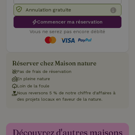
Politique de confidentialité de Google
conf
en v
Annulation gratuite
ce 
pré
soie
Commencer ma réservation
hon
des
Vous ne serez pas encore débité
pro
sess
CookieScriptConsent
CookieScript
4
Ce 
.maisonnature.be
semaines
util
2 jours
serv
Coo
Scr
Réserver chez Maison nature
pou
mém
Pas de frais de réservation
pré
de
En pleine nature
con
Loin de la foule
des 
en 
Nous reversons 5 % de notre chiffre d'affaires à
cook
des projets locaux en faveur de la nature.
néc
que 
ban
coo
Coo
Scr
fon
cor
Découvrez d'autres maisons