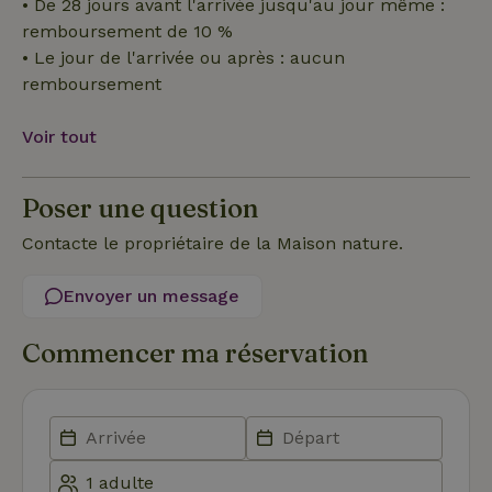
• De 28 jours avant l'arrivée jusqu'au jour même :
remboursement de 10 %
Les cookies strictement nécessaires habilitent des
• Le jour de l'arrivée ou après : aucun
fonctionnalités de base du site Web telles que la connexion
des utilisateurs et la gestion des comptes. Le site Web ne
remboursement
peut pas être utilisé correctement sans les cookies
strictement nécessaires.
Voir tout
Fournisseur
/
Nom
Expiration
Des
Domaine
VISITOR_PRIVACY_METADATA
YouTube
5 mois 4
Ce 
Poser une question
.youtube.com
semaines
util
stoc
con
Contacte le propriétaire de la Maison nature.
de l
et l
conf
Envoyer un message
pour
inte
avec
Commencer ma réservation
enre
don
le
con
du v
con
dive
poli
par
de