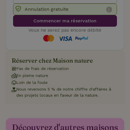
pour
inte
Annulation gratuite
avec
enre
don
Commencer ma réservation
le
con
du v
Vous ne serez pas encore débité
con
dive
poli
par
de
Politique de confidentialité de Google
conf
en v
Réserver chez Maison nature
ce 
pré
Pas de frais de réservation
soie
hon
En pleine nature
des
pro
Loin de la foule
sess
Nous reversons 5 % de notre chiffre d'affaires à
CookieScriptConsent
CookieScript
4
Ce 
des projets locaux en faveur de la nature.
.maisonnature.be
semaines
util
2 jours
serv
Coo
Scr
pou
mém
pré
Découvrez d'autres maisons
de