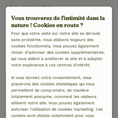
Note générale: 10
/10
La maison est grande et spacieuse. La
Vous trouverez de l'intimité dans la
description de la Maison nature dit partagé.
nature ! Cookies en route ?
Mais il n'y a rien de partagé. Tout est pour toi.
Ils ont des arbres fruitiers sur lesquels tu peux
Pour que votre visite sur notre site se déroule
manger, des hamacs et une belle table à
sans problème, nous utilisons toujours des
manger avec une vue. Il faut quand même avoir
cookies fonctionnels. Vous pouvez également
des mollets pour marcher, la zone est en
choisir d’autoriser des cookies supplémentaires,
montée et en descente. Si tu restes dans la
qui nous aident à améliorer le site et à adapter
maison, tu ne souffres pas autant hihi. La
votre expérience à vos centres d’intérêt.
maison est magnifiquement meublée. Cuisine
complète et air conditionné.
Si vous donnez votre consentement, nous
Nature, tranquillité et espace: 5
/5
placerons des cookies statistiques qui nous
Tu as une vue imprenable. Sur les collines, la
permettent de comprendre, de manière
rivière et la verdure. À proximité, il y a un petit
totalement anonyme, comment les visiteurs
restaurant dans un minuscule village qui ne
utilisent notre site. Vous pouvez également
compte que 15 habitants. Bien sûr, il y a des
autoriser l’utilisation de cookies marketing. Ces
bruits de gens du pays.
cookies sont utilisés notamment pour vous