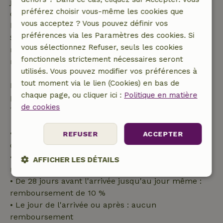
jours avant la date de début. Pour les réservations
préférez choisir vous-même les cookies que
dont la date de début est dans les 28 jours,
vous acceptez ? Vous pouvez définir vos
l'annulation gratuite s'applique dans les 24 heures.
préférences via les Paramètres des cookies. Si
Si tu annules dans le délai indiqué, tu as droit à un
vous sélectionnez Refuser, seuls les cookies
remboursement intégral du montant de la
fonctionnels strictement nécessaires seront
réservation.
utilisés. Vous pouvez modifier vos préférences à
tout moment via le lien (Cookies) en bas de
Passé ce délai, tu recevras un remboursement
chaque page, ou cliquer ici :
Politique en matière
partiel du coût du séjour et un remboursement à
de cookies
100 % de l'acompte :
• Jusqu'à 42 jours avant l'arrivée : remboursement
REFUSER
ACCEPTER
de 70 %
• Entre 42 et 28 jours avant l'arrivée :
AFFICHER LES DÉTAILS
remboursement de 40 %
Strictement
Performance
Ciblage
• De 28 jours avant l'arrivée jusqu'au jour même :
nécessaires
remboursement de 10 %
• Le jour de l'arrivée ou après : aucun
remboursement