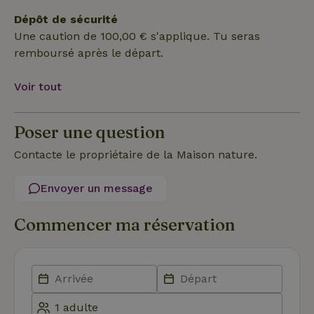
Fonctionnalité
Non classifiés
Dépôt de sécurité
Une caution de 100,00 € s'applique. Tu seras
remboursé après le départ.
Voir tout
Strictement nécessaires
Performance
Ciblage
Fonctionnalité
Non classifiés
Poser une question
Les cookies strictement nécessaires habilitent des
Contacte le propriétaire de la Maison nature.
fonctionnalités de base du site Web telles que la connexion
des utilisateurs et la gestion des comptes. Le site Web ne
peut pas être utilisé correctement sans les cookies
Envoyer un message
strictement nécessaires.
Fournisseur
/
Commencer ma réservation
Nom
Expiration
Des
Domaine
VISITOR_PRIVACY_METADATA
YouTube
5 mois 4
Ce 
.youtube.com
semaines
util
stoc
con
de l
et l
conf