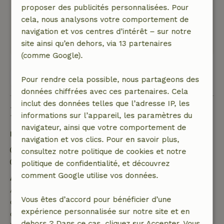
Tu peux y marcher magnifiquement sur un
proposer des publicités personnalisées. Pour
chemin de planches.
cela, nous analysons votre comportement de
Ce texte est traduite automatiquement.
navigation et vos centres d’intérêt – sur notre
Montre l'original.
site ainsi qu’en dehors, via 13 partenaires
(comme Google).
Voir les 2 avis
Pour rendre cela possible, nous partageons des
données chiffrées avec ces partenaires. Cela
inclut des données telles que l’adresse IP, les
Bon à savoir
informations sur l’appareil, les paramètres du
navigateur, ainsi que votre comportement de
Détails du séjour
navigation et vos clics. Pour en savoir plus,
Arrivée: 16:00- 21:00
consultez notre politique de cookies et notre
Départ: 07:00- 11:00
politique de confidentialité, et découvrez
comment Google utilise vos données.
Annulation gratuite dans les 7 jours
Annulation gratuite dans les 7 jours suivant la
Vous êtes d’accord pour bénéficier d’une
confirmation de ta réservation, à condition que la
expérience personnalisée sur notre site et en
demande de réservation ait été effectuée plus de 28
dehors ? Dans ce cas, cliquez sur Accepter. Vous