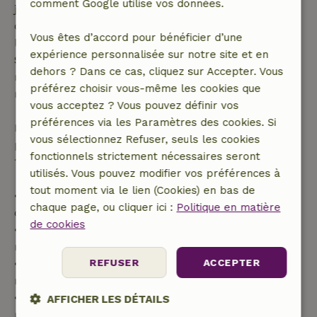
comment Google utilise vos données.
jours avant la date de début. Pour les réservations
dont la date de début est dans les 28 jours,
Vous êtes d’accord pour bénéficier d’une
l'annulation gratuite s'applique dans les 24 heures.
expérience personnalisée sur notre site et en
Si tu annules dans le délai indiqué, tu as droit à un
dehors ? Dans ce cas, cliquez sur Accepter. Vous
remboursement intégral du montant de la
préférez choisir vous-même les cookies que
réservation.
vous acceptez ? Vous pouvez définir vos
préférences via les Paramètres des cookies. Si
Passé ce délai, tu recevras un remboursement
vous sélectionnez Refuser, seuls les cookies
partiel du coût du séjour et un remboursement à
fonctionnels strictement nécessaires seront
100 % de l'acompte :
utilisés. Vous pouvez modifier vos préférences à
tout moment via le lien (Cookies) en bas de
• Jusqu'à 42 jours avant l'arrivée : remboursement
chaque page, ou cliquer ici :
Politique en matière
de 70 %
de cookies
• Entre 42 et 28 jours avant l'arrivée :
remboursement de 40 %
REFUSER
ACCEPTER
• De 28 jours avant l'arrivée jusqu'au jour même :
remboursement de 10 %
• Le jour de l'arrivée ou après : aucun
AFFICHER LES DÉTAILS
remboursement