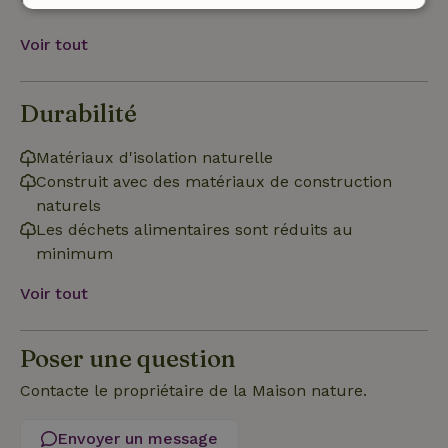
Strictement
Performance
Ciblage
nécessaires
Voir tout
Durabilité
Fonctionnalité
Non classifiés
Matériaux d'isolation naturelle
Construit avec des matériaux de construction
naturels
Les déchets alimentaires sont réduits au
Strictement nécessaires
Performance
Ciblage
minimum
Fonctionnalité
Non classifiés
Voir tout
Les cookies strictement nécessaires habilitent des
fonctionnalités de base du site Web telles que la connexion
des utilisateurs et la gestion des comptes. Le site Web ne
Poser une question
peut pas être utilisé correctement sans les cookies
strictement nécessaires.
Contacte le propriétaire de la Maison nature.
Fournisseur
/
Nom
Expiration
Des
Domaine
Envoyer un message