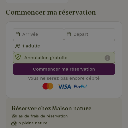
VISITOR_PRIVACY_METADATA
YouTube
5 mois 4
Ce 
.youtube.com
semaines
util
stoc
Commencer ma réservation
con
de l
et l
conf
pour
inte
avec
enre
don
le
con
Annulation gratuite
du v
con
dive
Commencer ma réservation
poli
par
Vous ne serez pas encore débité
de
Politique de confidentialité de Google
conf
en v
ce 
pré
soie
hon
des
Réserver chez Maison nature
pro
sess
Pas de frais de réservation
CookieScriptConsent
CookieScript
4
Ce 
En pleine nature
.maisonnature.be
semaines
util