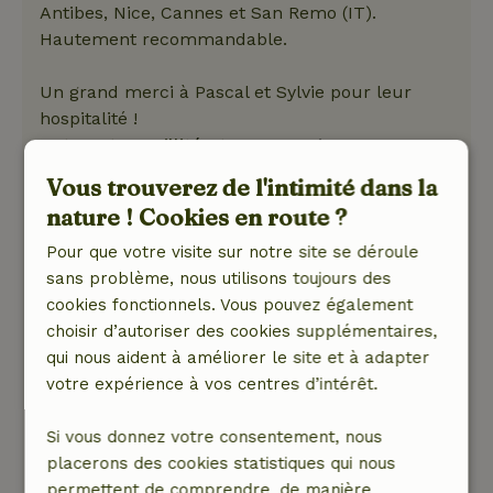
Antibes, Nice, Cannes et San Remo (IT).
Hautement recommandable.
Un grand merci à Pascal et Sylvie pour leur
hospitalité !
Nature, tranquillité et espace: 5
/5
Un cadre magnifique abritant une merveilleuse
Vous trouverez de l'intimité dans la
maison avec tout ce qu'il faut ! Un jour, un cerf
nature ! Cookies en route ?
est passé devant la maison. Il y a beaucoup de
calme et la piscine est idéale pour les journées
Pour que votre visite sur notre site se déroule
chaudes. Comme les Néerlandais, il faut un peu
sans problème, nous utilisons toujours des
s'habituer à toutes les routes de montagne,
cookies fonctionnels. Vous pouvez également
mais on s'y habitue naturellement et
choisir d’autoriser des cookies supplémentaires,
l'emplacement donne une belle vue sur le
qui nous aident à améliorer le site et à adapter
village. Dans le village se trouve un excellent
votre expérience à vos centres d’intérêt.
restaurant (des filles) d'où l'on peut contempler
la maison. En bref, excellent et en raison de
Si vous donnez votre consentement, nous
l'emplacement hautement recommandé ! Des
placerons des cookies statistiques qui nous
gens sympas qui ont le cœur à l'ouvrage.
permettent de comprendre, de manière