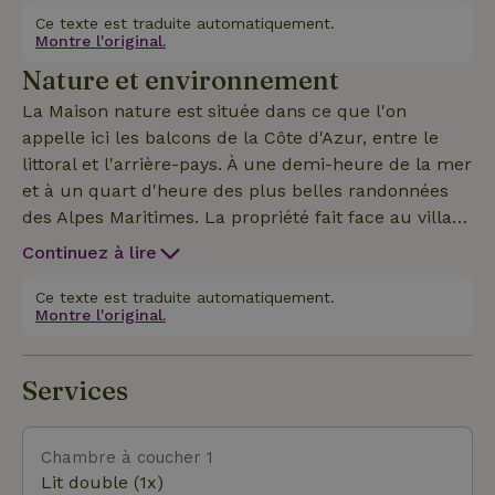
poêle à bois...Grande mezzanine avec lit de 160 cm
Ce texte est traduite automatiquement.
Montre l'original.
et TV.Petite chambre avec lits de 180x80 cm (pour
Nature et environnement
un ou deux enfants) et bureau. Salle d'eau avec
lave-linge et toilettes.
La Maison nature est située dans ce que l'on
appelle ici les balcons de la Côte d'Azur, entre le
littoral et l'arrière-pays. À une demi-heure de la mer
et à un quart d'heure des plus belles randonnées
des Alpes Maritimes. La propriété fait face au village
du Bar sur Loup et offre une vue incroyable sur les
Continuez à lire
villages perchés et les montagnes. La propriété
comprend la maison familiale et deux petites
Ce texte est traduite automatiquement.
Montre l'original.
maisons complètement indépendantes. Il y a aussi
une piscine et un très grand jardin. Un compromis
parfait pour visiter la Côte d'Azur tout en
Services
conservant un sens de la Provence d'antan.
Chambre à coucher 1
Lit double (1x)