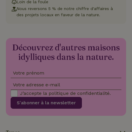
Loin de la foule
2 jours
serv
Coo
Nous reversons 5 % de notre chiffre d'affaires à
Scr
des projets locaux en faveur de la nature.
pou
mém
pré
de
con
des 
en 
cook
Découvrez d'autres maisons
néc
que 
idylliques dans la nature.
ban
coo
Coo
Scr
Votre prénom
fon
cor
Votre adresse e-mail
J’accepte la
politique de confidentialité
.
S'abonner à la newsletter
Nom
Fournisseur
/
Fournisseur
/
Domaine
Expirat
Nom
Expiration
Description
Domaine
Fournisseur
/
Nom
Expiration
Description
_nhftconstraint_search-
www.maisonnature.be
Sessi
Domaine
group-locations
__Secure-
.youtube.com
5 mois 4
Fournisseur
/
Nom
Expiration
Description
YNID
semaines
_ga
Google LLC
1 an 1
Ce nom de
Domaine
.maisonnature.be
mois
cookie est
associé à
_gcl_au
Google LLC
3 mois
Ce cookie es