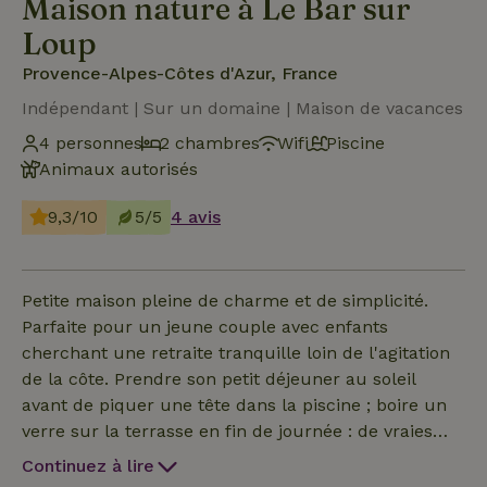
Maison nature à Le Bar sur
Loup
Provence-Alpes-Côtes d'Azur, France
Indépendant | Sur un domaine | Maison de vacances
4 personnes
2 chambres
Wifi
Piscine
Animaux autorisés
9,3/10
5/5
4 avis
Petite maison pleine de charme et de simplicité.
Parfaite pour un jeune couple avec enfants
cherchant une retraite tranquille loin de l'agitation
de la côte. Prendre son petit déjeuner au soleil
avant de piquer une tête dans la piscine ; boire un
verre sur la terrasse en fin de journée : de vraies
vacances...Rez-de-jardin avec grand salon, piano,
Continuez à lire
cuisine ouverte entièrement équipée, coin repas et