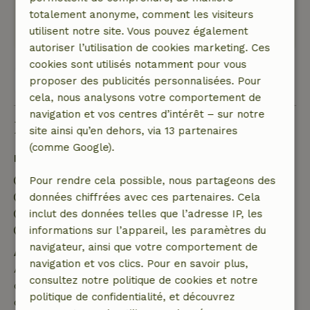
totalement anonyme, comment les visiteurs
Ce texte est traduite automatiquement.
utilisent notre site. Vous pouvez également
Montre l'original.
autoriser l’utilisation de cookies marketing. Ces
cookies sont utilisés notamment pour vous
Voir les 4 avis
proposer des publicités personnalisées. Pour
cela, nous analysons votre comportement de
navigation et vos centres d’intérêt – sur notre
Bon à savoir
site ainsi qu’en dehors, via 13 partenaires
(comme Google).
Détails du séjour
Arrivée: 15:00- 23:00
Pour rendre cela possible, nous partageons des
Départ: 07:00- 11:00
données chiffrées avec ces partenaires. Cela
Séjour sans contact possible
inclut des données telles que l’adresse IP, les
Environnement sans feux d’artifice
informations sur l’appareil, les paramètres du
navigateur, ainsi que votre comportement de
Annulation gratuite dans les 7 jours
navigation et vos clics. Pour en savoir plus,
Annulation gratuite dans les 7 jours suivant la
consultez notre politique de cookies et notre
confirmation de ta réservation, à condition que la
politique de confidentialité, et découvrez
demande de réservation ait été effectuée plus de 28