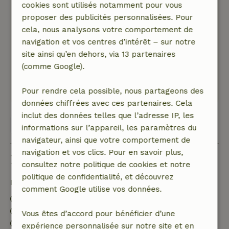
sommes heureux de la partager avec d'autres.
cookies sont utilisés notamment pour vous
Nature, tranquillité et espace: 4
/5
proposer des publicités personnalisées. Pour
Cottage voir description.
cela, nous analysons votre comportement de
navigation et vos centres d’intérêt – sur notre
L'environnement du cottage était superbe.
site ainsi qu’en dehors, via 13 partenaires
Merveilleusement calme. Et proche de la photo.
(comme Google).
Ce texte est traduite automatiquement.
Montre l'original.
Pour rendre cela possible, nous partageons des
données chiffrées avec ces partenaires. Cela
inclut des données telles que l’adresse IP, les
Voir les 6 avis
informations sur l’appareil, les paramètres du
navigateur, ainsi que votre comportement de
navigation et vos clics. Pour en savoir plus,
Bon à savoir
consultez notre politique de cookies et notre
politique de confidentialité, et découvrez
Détails du séjour
comment Google utilise vos données.
Arrivée: 09:00- 22:00
Départ: 07:00- 20:00
Vous êtes d’accord pour bénéficier d’une
Séjour sans contact possible
expérience personnalisée sur notre site et en