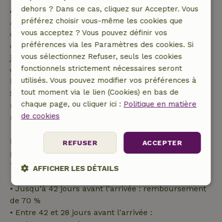
dehors ? Dans ce cas, cliquez sur Accepter. Vous
Annulation gratuite dans les 7 jours
préférez choisir vous-même les cookies que
Annulation gratuite dans les 7 jours suivant la
vous acceptez ? Vous pouvez définir vos
confirmation de ta réservation, à condition que la
préférences via les Paramètres des cookies. Si
demande de réservation ait été effectuée plus de 28
vous sélectionnez Refuser, seuls les cookies
jours avant la date de début. Pour les réservations
fonctionnels strictement nécessaires seront
dont la date de début est dans les 28 jours,
utilisés. Vous pouvez modifier vos préférences à
l'annulation gratuite s'applique dans les 24 heures.
tout moment via le lien (Cookies) en bas de
Si tu annules dans le délai indiqué, tu as droit à un
chaque page, ou cliquer ici :
Politique en matière
remboursement intégral du montant de la
de cookies
réservation.
Passé ce délai, tu recevras un remboursement
REFUSER
ACCEPTER
partiel du coût du séjour et un remboursement à
100 % de l'acompte :
AFFICHER LES DÉTAILS
• Jusqu'à 42 jours avant l'arrivée : remboursement
Strictement
Performance
Ciblage
nécessaires
de 70 %
• Entre 42 et 28 jours avant l'arrivée :