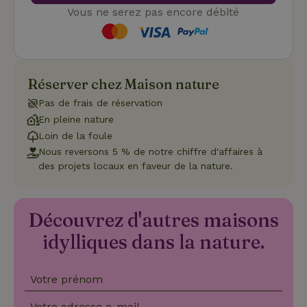
de
Vous ne serez pas encore débité
con
des 
en 
cook
néc
que 
ban
Réserver chez Maison nature
coo
Coo
Scr
Pas de frais de réservation
fon
En pleine nature
cor
Loin de la foule
Nous reversons 5 % de notre chiffre d'affaires à
des projets locaux en faveur de la nature.
Nom
Fournisseur
/
Fournisseur
/
Domaine
Expirat
Nom
Expiration
Description
Domaine
Fournisseur
/
Nom
Expiration
Description
_nhftconstraint_search-
www.maisonnature.be
Sessi
Domaine
Découvrez d'autres maisons
group-locations
__Secure-
.youtube.com
5 mois 4
Fournisseur
/
Nom
Expiration
Description
YNID
semaines
_ga
Google LLC
1 an 1
Ce nom de
Domaine
idylliques dans la nature.
.maisonnature.be
mois
cookie est
associé à
_gcl_au
Google LLC
3 mois
Ce cookie es
Google
.maisonnature.be
défini par
Universal
Doubleclick 
Analytics - qui
fournit des
Votre prénom
_cfuvid
.challenges.cloudflare.com
Sessi
est une mise à
informations
jour important
sur la maniè
du service
Votre adresse e-mail
dont