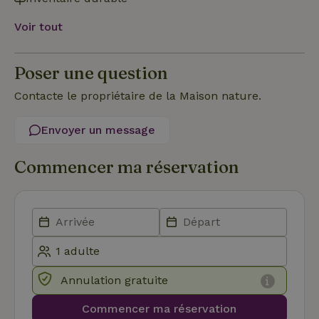
conf
pour
Voir tout
inte
avec
enre
don
le
Poser une question
con
du v
Contacte le propriétaire de la Maison nature.
con
dive
poli
par
Envoyer un message
de
Politique de confidentialité de Google
conf
en v
Commencer ma réservation
ce 
pré
soie
hon
des
pro
sess
CookieScriptConsent
CookieScript
4
Ce 
.maisonnature.be
semaines
util
2 jours
serv
Coo
Annulation gratuite
Scr
pou
mém
Commencer ma réservation
pré