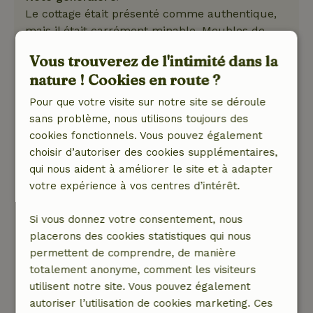
Le cottage était présenté comme authentique,
mais il était carrément minable. Meubles de
fortune.
Vous trouverez de l'intimité dans la
nature ! Cookies en route ?
Salle de bain très lugubre, avec chaudière sous
laquelle à peine 2 personnes pouvaient se
Pour que votre visite sur notre site se déroule
doucher. Et aucune fenêtre au rez-de-chaussée
sans problème, nous utilisons toujours des
ne pouvait s'ouvrir non plus.
cookies fonctionnels. Vous pouvez également
choisir d’autoriser des cookies supplémentaires,
Nous louons des cottages en Irlande depuis 20
qui nous aident à améliorer le site et à adapter
ans. Avec une certaine régularité, des cottages
votre expérience à vos centres d’intérêt.
précisément authentiques, mais ceux-ci n'ont
jamais été minables. Le cottage n'est pas
Si vous donnez votre consentement, nous
adapté à la location. Réponse du propriétaire :
placerons des cookies statistiques qui nous
Désolé d'entendre cela. Comme décrit, ce n'est
permettent de comprendre, de manière
pas une maison huppée et les sanitaires sont
totalement anonyme, comment les visiteurs
simples mais fonctionnels. Nous aimons
utilisent notre site. Vous pouvez également
toujours aller dans notre maison et nous
autoriser l’utilisation de cookies marketing. Ces