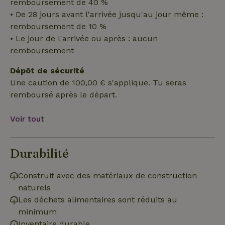
remboursement de 40 %
Fonctionnalité
Non classifiés
• De 28 jours avant l'arrivée jusqu'au jour même :
remboursement de 10 %
• Le jour de l'arrivée ou après : aucun
remboursement
Dépôt de sécurité
Une caution de 100,00 € s'applique. Tu seras
Strictement nécessaires
Performance
Ciblage
remboursé après le départ.
Fonctionnalité
Non classifiés
Les cookies strictement nécessaires habilitent des
Voir tout
fonctionnalités de base du site Web telles que la connexion
des utilisateurs et la gestion des comptes. Le site Web ne
peut pas être utilisé correctement sans les cookies
strictement nécessaires.
Durabilité
Fournisseur
/
Nom
Expiration
Des
Domaine
Construit avec des matériaux de construction
naturels
VISITOR_PRIVACY_METADATA
YouTube
5 mois 4
Ce 
.youtube.com
semaines
util
Les déchets alimentaires sont réduits au
stoc
con
minimum
de l
et l
Inventaire durable