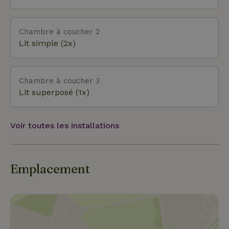
terrasse. Une allée partant de la route mène à un
grand parking à côté de la maison. Merci de nous
contacter via le bouton ci-dessous avant de faire
Chambre à coucher 2
une réservation, afin que nous puissions te faire
Lit simple (2x)
savoir le plus tôt possible si la maison est disponible
et nous serons heureux de te donner plus
d'informations sur la maison.
Chambre à coucher 3
Lit superposé (1x)
Voir toutes les installations
Emplacement