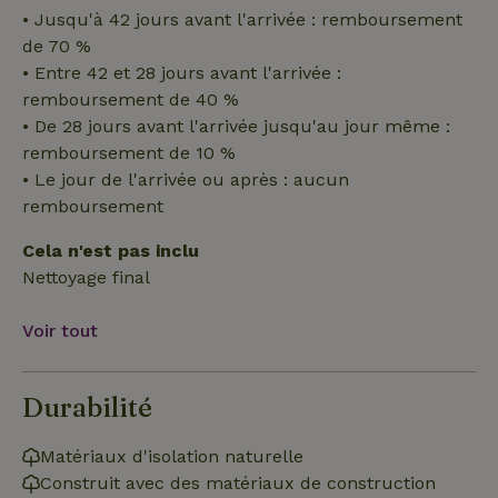
nécessaires
• Jusqu'à 42 jours avant l'arrivée : remboursement
de 70 %
• Entre 42 et 28 jours avant l'arrivée :
Fonctionnalité
Non classifiés
remboursement de 40 %
• De 28 jours avant l'arrivée jusqu'au jour même :
remboursement de 10 %
• Le jour de l'arrivée ou après : aucun
remboursement
Cela n'est pas inclu
Strictement nécessaires
Performance
Ciblage
Nettoyage final
Fonctionnalité
Non classifiés
Les cookies strictement nécessaires habilitent des
Voir tout
fonctionnalités de base du site Web telles que la connexion
des utilisateurs et la gestion des comptes. Le site Web ne
peut pas être utilisé correctement sans les cookies
strictement nécessaires.
Durabilité
Fournisseur
/
Nom
Expiration
Des
Domaine
Matériaux d'isolation naturelle
VISITOR_PRIVACY_METADATA
YouTube
5 mois 4
Ce 
Construit avec des matériaux de construction
.youtube.com
semaines
util