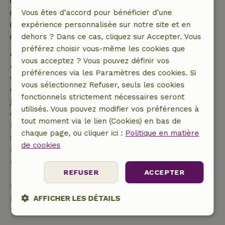
Arrivée: 17:00- 19:00
Départ: 09:00- 11:00
Vous êtes d’accord pour bénéficier d’une
Séjour sans contact possible
expérience personnalisée sur notre site et en
Environnement sans feux d’artifice
dehors ? Dans ce cas, cliquez sur Accepter. Vous
préférez choisir vous-même les cookies que
Annulation gratuite dans les 7 jours
vous acceptez ? Vous pouvez définir vos
Annulation gratuite dans les 7 jours suivant la
préférences via les Paramètres des cookies. Si
confirmation de ta réservation, à condition que la
vous sélectionnez Refuser, seuls les cookies
demande de réservation ait été effectuée plus de 28
fonctionnels strictement nécessaires seront
jours avant la date de début. Pour les réservations
utilisés. Vous pouvez modifier vos préférences à
dont la date de début est dans les 28 jours,
tout moment via le lien (Cookies) en bas de
l'annulation gratuite s'applique dans les 24 heures.
chaque page, ou cliquer ici :
Politique en matière
Si tu annules dans le délai indiqué, tu as droit à un
de cookies
remboursement intégral du montant de la
réservation.
REFUSER
ACCEPTER
Passé ce délai, tu recevras un remboursement
partiel du coût du séjour et un remboursement à
AFFICHER LES DÉTAILS
100 % de l'acompte :
Strictement
Performance
Ciblage