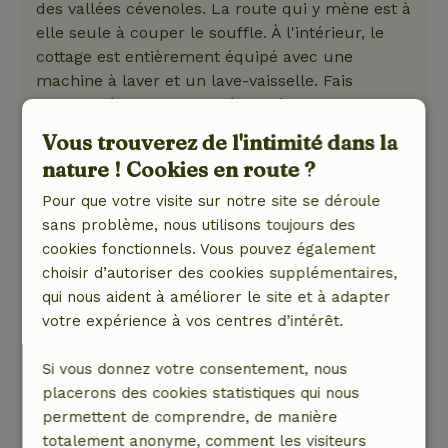
des vallées cévenoles. La route qui y mène est à
elle seule à couper le souffle. À l'intérieur, le
cottage est entièrement équipé avec une
machine à laver et un lave-vaisselle. Fais
attention à t'asseoir seul à l'extérieur les jours
de grande chaleur (quand tu ne profites pas
Vous trouverez de l'intimité dans la
des environs) et garde toutes les fenêtres et les
nature ! Cookies en route ?
portes fermées pendant la journée pour garder
la plus grande partie de la chaleur à l'extérieur.
Pour que votre visite sur notre site se déroule
Le soir, il fait invariablement plus frais par la
sans problème, nous utilisons toujours des
suite. Cela rend le séjour agréable même les
cookies fonctionnels. Vous pouvez également
jours de grande chaleur. Cet endroit est
choisir d’autoriser des cookies supplémentaires,
fortement recommandé si tu aimes le calme et
qui nous aident à améliorer le site et à adapter
la tranquillité et les belles vues.
votre expérience à vos centres d’intérêt.
Nature, tranquillité et espace: 5
/5
Quel bel endroit pour passer nos vacances. Tant
Si vous donnez votre consentement, nous
de calme et d'espace, fantastique. Nous avons
placerons des cookies statistiques qui nous
fait de belles promenades, nous nous sommes
permettent de comprendre, de manière
baignés ou nous nous sommes prélassés dans
totalement anonyme, comment les visiteurs