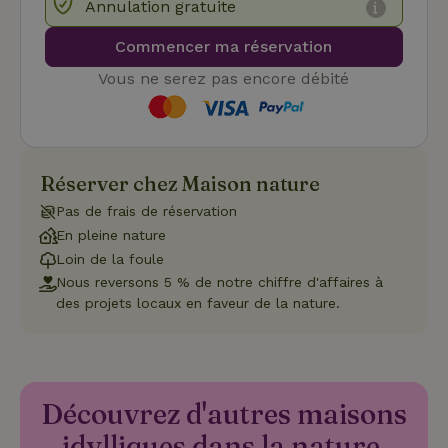
Annulation gratuite
Scr
pou
mém
Commencer ma réservation
pré
de
Vous ne serez pas encore débité
con
des 
en 
cook
néc
que 
ban
coo
Réserver chez Maison nature
Coo
Scr
Pas de frais de réservation
fon
cor
En pleine nature
Loin de la foule
Nous reversons 5 % de notre chiffre d'affaires à
des projets locaux en faveur de la nature.
Nom
Fournisseur
/
Fournisseur
/
Domaine
Expirat
Nom
Expiration
Description
Domaine
Fournisseur
/
Nom
Expiration
Description
_nhftconstraint_search-
www.maisonnature.be
Sessi
Domaine
group-locations
__Secure-
.youtube.com
5 mois 4
Fournisseur
/
Nom
Expiration
Description
YNID
semaines
_ga
Google LLC
1 an 1
Ce nom de
Domaine
.maisonnature.be
mois
cookie est
Découvrez d'autres maisons
associé à
_gcl_au
Google LLC
3 mois
Ce cookie es
Google
.maisonnature.be
défini par
idylliques dans la nature.
Universal
Doubleclick 