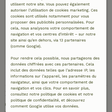
la maison dans le hamac ou le sac hamac. Cet
utilisent notre site. Vous pouvez également
endroit a vraiment de quoi plaire à tout le
autoriser l’utilisation de cookies marketing. Ces
monde, ce qui a été grandement facilité par les
cookies sont utilisés notamment pour vous
conseils de Charles et Leonore sur les endroits
proposer des publicités personnalisées. Pour
à visiter dans la région (et sur ce qu'il faut voir
cela, nous analysons votre comportement de
exactement, des jardins de granit au calcaire ou
navigation et vos centres d’intérêt – sur notre
à l'ardoise). Merci de nous avoir permis de
site ainsi qu’en dehors, via 13 partenaires
séjourner ici et pour les conseils sur la région.
(comme Google).
Ce texte est traduite automatiquement.
Pour rendre cela possible, nous partageons des
Montre l'original.
données chiffrées avec ces partenaires. Cela
inclut des données telles que l’adresse IP, les
Voir les 8 avis
informations sur l’appareil, les paramètres du
navigateur, ainsi que votre comportement de
navigation et vos clics. Pour en savoir plus,
Bon à savoir
consultez notre politique de cookies et notre
politique de confidentialité, et découvrez
Détails du séjour
comment Google utilise vos données.