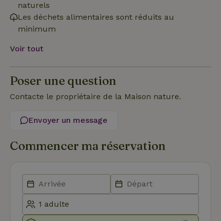
stoc
naturels
con
Les déchets alimentaires sont réduits au
de l
et l
minimum
conf
pour
inte
Voir tout
avec
enre
don
le
Poser une question
con
du v
con
Contacte le propriétaire de la Maison nature.
dive
poli
par
Envoyer un message
de
Politique de confidentialité de Google
conf
en v
ce 
Commencer ma réservation
pré
soie
hon
des
pro
sess
CookieScriptConsent
CookieScript
4
Ce 
.maisonnature.be
semaines
util
2 jours
serv
Coo