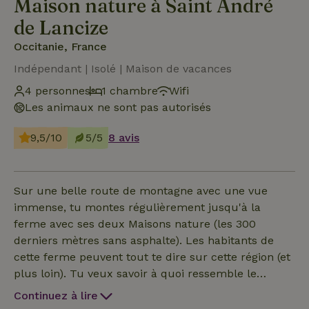
Maison nature à Saint André
de Lancize
Occitanie, France
Indépendant | Isolé | Maison de vacances
4 personnes
1 chambre
Wifi
Les animaux ne sont pas autorisés
9,5/10
5/5
8 avis
Sur une belle route de montagne avec une vue
immense, tu montes régulièrement jusqu'à la
ferme avec ses deux Maisons nature (les 300
derniers mètres sans asphalte). Les habitants de
cette ferme peuvent tout te dire sur cette région (et
plus loin). Tu veux savoir à quoi ressemble le
silence ? Tu as envie de faire une promenade d'une
Continuez à lire
heure sans rencontrer d'être humain ? Ou quel