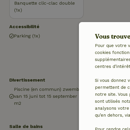
Banquette clic-clac double
(1x)
Accessibilité
Utilitaires
Vous trouver
Parking (1x)
Accès à Intern
Poêle à bois
Pour que votre v
Eau potable
cookies fonction
Eau chaude
supplémentaires,
Electricité
centres d’intérêt
Divertissement
Les enfants
Si vous donnez v
permettent de c
Piscine (en commun) zwembad
Lit pour enfant
notre site. Vous
van 15 juni tot 15 september
Plaine de jeux
sont utilisés no
m2
analysons votre 
qu’en dehors, vi
Salle de bains
Pour rendre cel