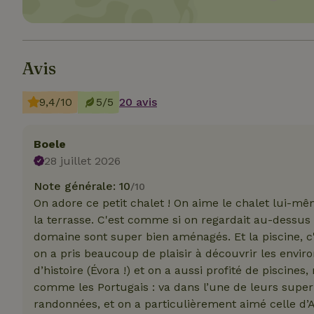
Strict
Avis
Les cookies stricte
utilisateurs et la 
9,4/10
5/5
20 avis
nécessaires.
Nom
Boele
28 juillet 2026
VISITOR_PRIVACY
Note générale: 10
/10
On adore ce petit chalet ! On aime le chalet lui-m
la terrasse. C'est comme si on regardait au-dessus 
domaine sont super bien aménagés. Et la piscine, c'e
CookieScriptCons
on a pris beaucoup de plaisir à découvrir les environ
d’histoire (Évora !) et on a aussi profité de piscine
comme les Portugais : va dans l’une de leurs superb
randonnées, et on a particulièrement aimé celle d’A