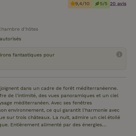
9,4/10
5/5
20 avis
 Chambre d'hôtes
autorisés
virons fantastiques pour
 rejoignent dans un cadre de forêt méditerranéenne.
re de l'intimité, des vues panoramiques et un ciel
ysage méditerranéen. Avec ses fenêtres
on environnement, ce qui garantit l'harmonie avec
vue sur trois châteaux. La nuit, admire un ciel étoilé
que. Entièrement alimenté par des énergies
re de paix t'invite à t'immerger dans la nature sans