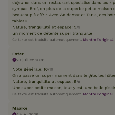
déjeuner dans un restaurant spécialisé dans les « p
sympas. Bref, en plus de la superbe petite maison e
Nom
Nom
Nom
beaucoup à offrir. Avec Waldemar et Tania, des hô
Nom
_nhftconstraint_s
__Secure-YNID
tableau.
group-locations
_ga
_gcl_au
Nature, tranquillité et espace: 5
/5
_cfuvid
un moment de détente super tranquille
Ce texte est traduite automatiquement.
Montre l'original.
YSC
Ester
_ga_JRK1QL37RY
IDE
_nhft_open-gds-o
20 juillet 2026
__Secure-
Note générale: 10
ROLLOUT_TOKEN
/10
test_cookie
On a passé un super moment dans le gîte, les hôtes
_nhftconstraint_s
deposit-refund
Nature, tranquillité et espace: 5
/5
Une super petite maison, tout y est, une belle pisc
_nhftconstraint_s
VISITOR_INFO1_LI
Ce texte est traduite automatiquement.
Montre l'original.
lowest-price
_nhft_user-creat
Maaike
FPID
4 juin 2026