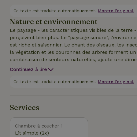
sacrifier ton confort. Des hivers verdoyants aux étés 
Ce texte est traduite automatiquement.
Montre l'original.
Nature et environnement
Le paysage - les caractéristiques visibles de la terre
perçoivent bien plus. Le "paysage sonore", l'environnement acoustique tel qu'il est perçu par les humains,
est riche et saisonnier. Le chant des oiseaux, les ins
la végétation et les couronnes des arbres forment un 
combinaison de senteurs naturelles, ajoute une dime
complété par l'origan sauvage et la lavande. Le paysa
Continuez à lire
toucher, avec des herbes sauvages et les textures r
roches lisses. Bubulcus &amp; Bolotas se trouve dans un paysage immaculé de chênes verts et de
Ce texte est traduite automatiquement.
Montre l'original.
buissons de cistes. Découvre les espèces les plus c
méditerranéen est un centre de biodiversité, qui abrit
Habitats, mais aussi l'une des régions les plus men
Services
Chambre à coucher 1
Lit simple (2x)