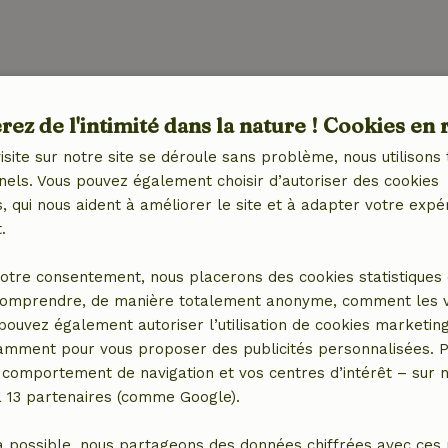
Extérieur
ez de l'intimité dans la nature ! Cookies en 
et (WiFi)
Jardin
Jardin (en commun)
isite sur notre site se déroule sans problème, nous utilisons 
Meubles de jardin
nels. Vous pouvez également choisir d’autoriser des cookies
Terrasse
 qui nous aident à améliorer le site et à adapter votre expé
.
Cuisine
otre consentement, nous placerons des cookies statistiques 
omprendre, de manière totalement anonyme, comment les vis
 (1x)
Cuisine
 pouvez également autoriser l’utilisation de cookies marketin
Réfrigérateur avec
tamment pour vous proposer des publicités personnalisées. P
compartiment congélateur
comportement de navigation et vos centres d’intérêt – sur no
Gaz (/cuisinière)
a 13 partenaires (comme Google).
a possible, nous partageons des données chiffrées avec ces 