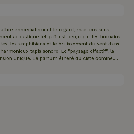
gorgés de soleil - chaque saison offre une expérience uniq
 - attire immédiatement le regard, mais nos sens
ectes, les amphibiens et le bruissement du vent dans
harmonieux tapis sonore. Le "paysage olfactif", la
nsion unique. Le parfum éthéré du ciste domine,
ge stimule également les papilles et le sens du
ugueuses du chêne et la douceur de la mousse et des
ommunes grâce à notre guide de terrain. Ce paysage
e près de la moitié des espèces de la directive
acées au monde.