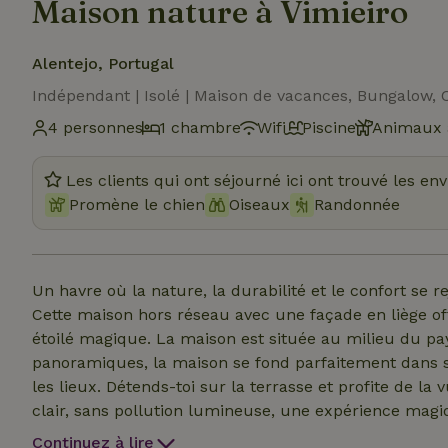
Maison nature à Vimieiro
Alentejo, Portugal
Indépendant | Isolé | Maison de vacances, Bungalow,
4 personnes
1 chambre
Wifi
Piscine
Animaux 
Les clients qui ont séjourné ici ont trouvé les en
Promène le chien
Oiseaux
Randonnée
Un havre où la nature, la durabilité et le confort se
Cette maison hors réseau avec une façade en liège off
étoilé magique. La maison est située au milieu du pa
panoramiques, la maison se fond parfaitement dans s
les lieux. Détends-toi sur la terrasse et profite de la 
clair, sans pollution lumineuse, une expérience magi
renouvelables et conçu de manière écologique, ce hav
Continuez à lire