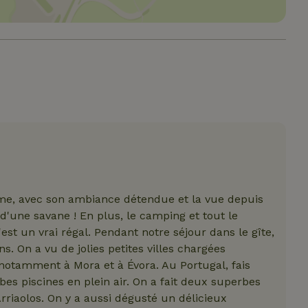
ement nécessaires
Performance
Ciblage
Fonctionnalité
Non cl
ment nécessaires habilitent des fonctionnalités de base du site Web telles que
gestion des comptes. Le site Web ne peut pas être utilisé correctement sans les
Fournisseur
/
Expiration
Description
Domaine
_METADATA
YouTube
5 mois 4
Ce cookie est utilisé pour stock
.youtube.com
semaines
de l'utilisateur et les choix de co
leur interaction avec le site. Il e
données sur le consentement du 
concernant diverses politiques 
ême, avec son ambiance détendue et la vue depuis
confidentialité, en veillant à ce 
d'une savane ! En plus, le camping et tout le
préférences soient honorées lor
sessions.
st un vrai régal. Pendant notre séjour dans le gîte,
ent
CookieScript
4
Ce cookie est utilisé par le serv
s. On a vu de jolies petites villes chargées
.maisonnature.be
semaines
Script.com pour mémoriser les 
s, notamment à Mora et à Évora. Au Portugal, fais
2 jours
consentement des visiteurs en m
Il est nécessaire que la bannièr
es piscines en plein air. On a fait deux superbes
Cookie-Script.com fonctionne c
Politique de confidentialité
rriaolos. On y a aussi dégusté un délicieux