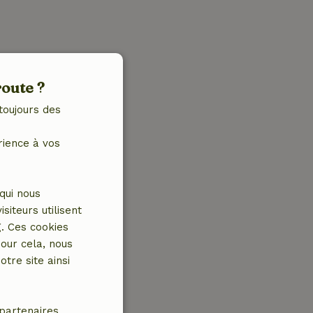
route ?
toujours des
rience à vos
qui nous
iteurs utilisent
g. Ces cookies
our cela, nous
tre site ainsi
partenaires.