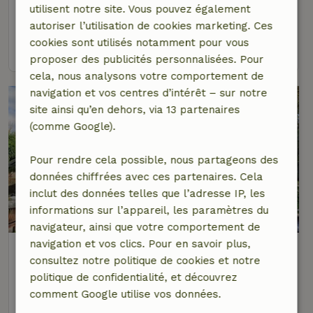
utilisent notre site. Vous pouvez également
2 personnes
1 Chambre à coucher
autoriser l’utilisation de cookies marketing. Ces
cookies sont utilisés notamment pour vous
voir
proposer des publicités personnalisées. Pour
cela, nous analysons votre comportement de
navigation et vos centres d’intérêt – sur notre
site ainsi qu’en dehors, via 13 partenaires
(comme Google).
Pour rendre cela possible, nous partageons des
données chiffrées avec ces partenaires. Cela
inclut des données telles que l’adresse IP, les
9,6/10
informations sur l’appareil, les paramètres du
navigateur, ainsi que votre comportement de
navigation et vos clics. Pour en savoir plus,
Maison nature à Langenboom
consultez notre politique de cookies et notre
À 4 km distance de Reek
politique de confidentialité, et découvrez
2 personnes
1 Chambre à coucher
comment Google utilise vos données.