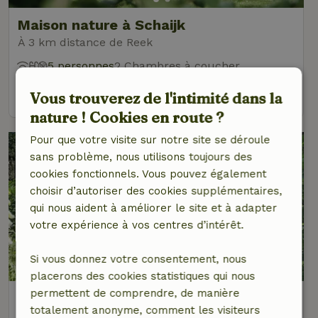
Maison nature à Schaijk
À 3 km distance de Reek
5 personnes
2 Chambres à coucher
voir
Vous trouverez de l'intimité dans la
nature ! Cookies en route ?
Pour que votre visite sur notre site se déroule
sans problème, nous utilisons toujours des
cookies fonctionnels. Vous pouvez également
choisir d’autoriser des cookies supplémentaires,
qui nous aident à améliorer le site et à adapter
votre expérience à vos centres d’intérêt.
9,1/10
Si vous donnez votre consentement, nous
placerons des cookies statistiques qui nous
permettent de comprendre, de manière
Maison nature à Grave
totalement anonyme, comment les visiteurs
À 4 km distance de Reek