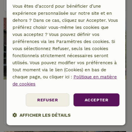
voir
Vous êtes d’accord pour bénéficier d’une
expérience personnalisée sur notre site et en
dehors ? Dans ce cas, cliquez sur Accepter. Vous
préférez choisir vous-même les cookies que
vous acceptez ? Vous pouvez définir vos
préférences via les Paramètres des cookies. Si
vous sélectionnez Refuser, seuls les cookies
fonctionnels strictement nécessaires seront
utilisés. Vous pouvez modifier vos préférences à
9/10
tout moment via le lien (Cookies) en bas de
chaque page, ou cliquer ici :
Politique en matière
de cookies
Maison nature à Herpen
À 4 km distance de Reek
REFUSER
ACCEPTER
8 personnes
4 Chambres à coucher
voir
AFFICHER LES DÉTAILS
Strictement
Performance
Ciblage