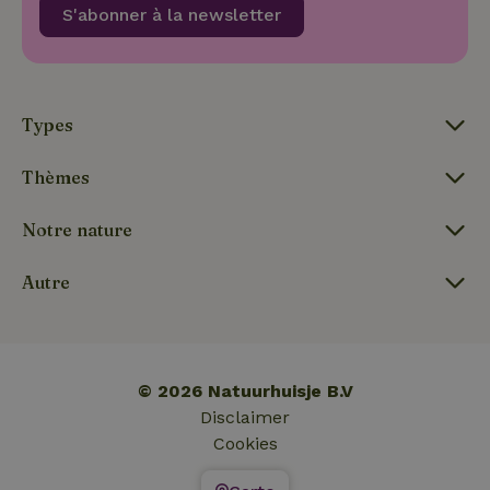
S'abonner à la newsletter
_nhftconstraint_search-
www.maisonnature.be
Sessi
geo-json
Types
Thèmes
_nhft_search-lowest-price
www.maisonnature.be
Sessi
Notre nature
Autre
© 2026 Natuurhuisje B.V
_nhftconstraint_term-
www.maisonnature.be
Sessi
Disclaimer
search
Cookies