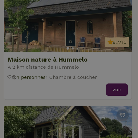
8,7/10
Maison nature à Hummelo
À 2 km distance de Hummelo
4 personnes
1 Chambre à coucher
voir