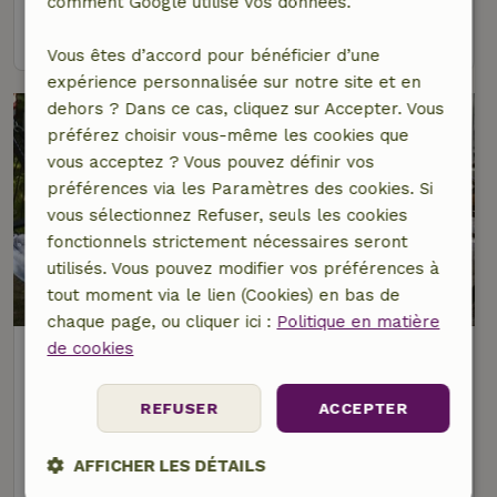
comment Google utilise vos données.
voir
Vous êtes d’accord pour bénéficier d’une
expérience personnalisée sur notre site et en
dehors ? Dans ce cas, cliquez sur Accepter. Vous
préférez choisir vous-même les cookies que
vous acceptez ? Vous pouvez définir vos
préférences via les Paramètres des cookies. Si
vous sélectionnez Refuser, seuls les cookies
fonctionnels strictement nécessaires seront
utilisés. Vous pouvez modifier vos préférences à
8,3/10
tout moment via le lien (Cookies) en bas de
chaque page, ou cliquer ici :
Politique en matière
de cookies
Maison nature à Hengelo Gelderland
(gemeente Bronckhorst)
À 5 km distance de Hummelo
REFUSER
ACCEPTER
4 personnes
1 Chambre à coucher
AFFICHER LES DÉTAILS
voir