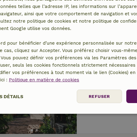
Maison nature à 
données telles que l’adresse IP, les informations sur l’apparei
vigateur, ainsi que votre comportement de navigation et vos
À 3 km distance de Ha
ultez notre politique de cookies et notre politique de confiden
2 personnes
1 Chambr
nt Google utilise vos données.
rd pour bénéficier d’une expérience personnalisée sur notre 
e cas, cliquez sur Accepter. Vous préférez choisir vous-même
Vous pouvez définir vos préférences via les Paramètres des 
user, seuls les cookies fonctionnels strictement nécessaires s
ifier vos préférences à tout moment via le lien (Cookies) e
Maison nature à 
ici :
Politique en matière de cookies
À 3 km distance de Ha
2 personnes
1 Chambr
S DÉTAILS
REFUSER
Performance
Ciblage
Fonctionnalité