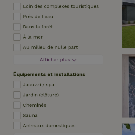
Loin des complexes touristiques
Près de l'eau
Dans la forêt
À la mer
Au milieu de nulle part
Dans les champs
Afficher plus
Avec vue
Ḗquipements et installations
Dans les polders
Jacuzzi / spa
En montagne
Jardin (clôturé)
Maison isolée
Cheminée
Dans le verger
Sauna
Pêche à proximité
Animaux domestiques