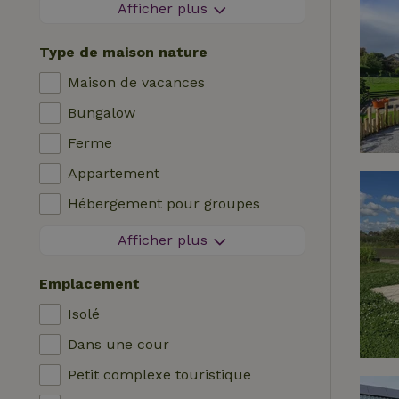
Zone sans feux d'artifice
Afficher plus
Séjour sans contact
Type de maison nature
Réservation instantanée
Maison de vacances
Machine à laver
Bungalow
Lave-vaisselle
Ferme
Meubles de jardin
Appartement
Accès à Internet (WiFi)
Hébergement pour groupes
Réfrigérateur avec compartiment
Maisonnette
congélateur
Afficher plus
Chambre d'hôtes
Jardin
Emplacement
Maison de campagne
Télévision
Isolé
Chalet
Internet
Dans une cour
Villa
Four
Petit complexe touristique
Glamping
Barbecue