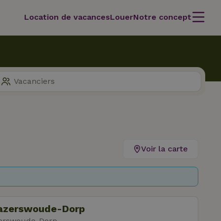
Location de vacances
Louer
Notre concept
Voir la carte
Hazerswoude-Dorp
zerswoude-Dorp