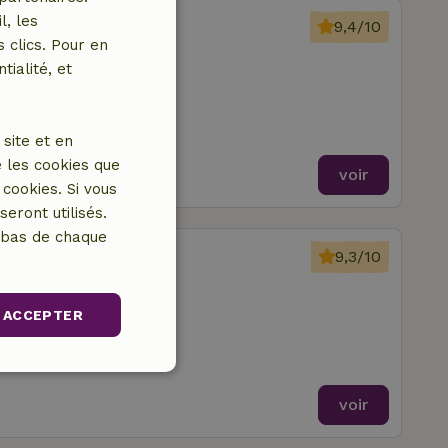
Hazerswoude-Dorp
l, les
9,4/10
 clics. Pour en
zerswoude-Dorp
tialité, et
e à coucher
site et en
 les cookies que
voir
cookies. Si vous
eront utilisés.
n bas de chaque
Hazerswoude-Dorp
9,3/10
zerswoude-Dorp
e à coucher
ACCEPTER
Non classifiés
voir