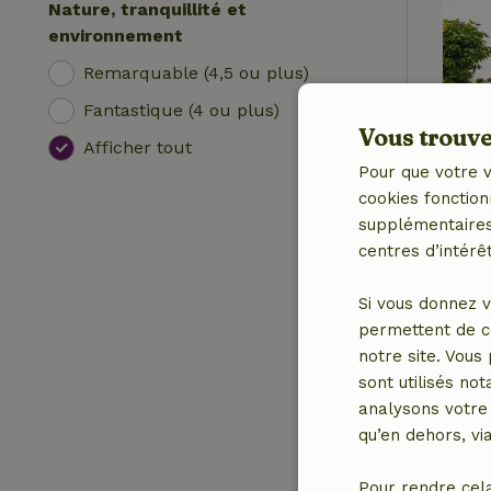
Nature, tranquillité et
environnement
Remarquable (4,5 ou plus)
Fantastique (4 ou plus)
Vous trouver
Afficher tout
Pour que votre v
cookies fonction
supplémentaires,
centres d’intérêt
Si vous donnez v
permettent de c
notre site. Vous
sont utilisés no
analysons votre 
qu’en dehors, vi
Pour rendre cel