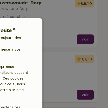
Hazerswoude-Dorp
8,8/10
zerswoude-Dorp
re à coucher
route ?
toujours des
voir
rience à vos
Hazerswoude-Dorp
9,3/10
zerswoude-Dorp
qui nous
re à coucher
iteurs utilisent
g. Ces cookies
our cela, nous
tre site ainsi
voir
partenaires.