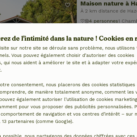
Maison nature à 
À 2 km distance de Ha
4 personnes
1 Chamb
ez de l'intimité dans la nature ! Cookies en 
isite sur notre site se déroule sans problème, nous utilisons 
nels. Vous pouvez également choisir d’autoriser des cookies
 qui nous aident à améliorer le site et à adapter votre expé
.
Maison nature à 
À 2 km distance de Ha
otre consentement, nous placerons des cookies statistiques 
2 personnes
1 Chamb
omprendre, de manière totalement anonyme, comment les vis
 pouvez également autoriser l’utilisation de cookies marketin
tamment pour vous proposer des publicités personnalisées. P
comportement de navigation et vos centres d’intérêt – sur no
a 13 partenaires (comme Google).
a possible, nous partageons des données chiffrées avec ces 