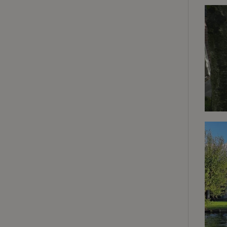
Strict
Les cookies stricte
utilisateurs et la 
nécessaires.
Nom
VISITOR_PRIVACY
CookieScriptCons