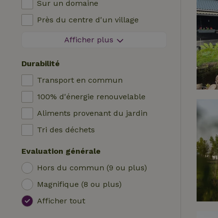
Sur un domaine
Cabane en rondins
Chauffage (central)
Près du centre d'un village
Logis
Chaise haute bébé
A l'orée d'un village
Afficher plus
Roulotte
Lit pour enfant
Sur une île
Hutte
Bain
Durabilité
Tente safari
Station de recharge pour voiture
Transport en commun
Emplacement de camping
Piscine (en commun)
100% d'énergie renouvelable
Yourte
Accessible aux fauteuils roulants
Aliments provenant du jardin
Bateau
Piscine (privée)
Tri des déchets
Cabane dans les arbres
Evaluation générale
Wrap house
Hors du commun (9 ou plus)
Magnifique (8 ou plus)
Afficher tout