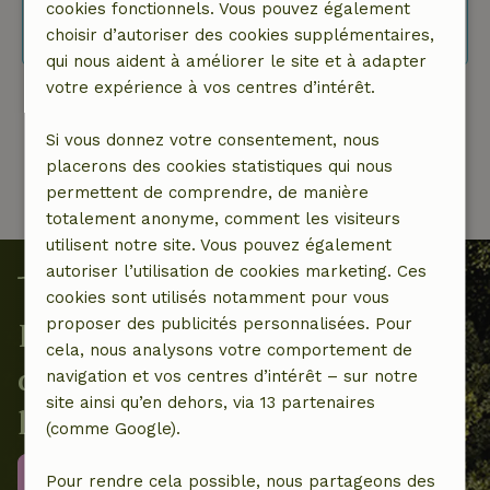
cookies fonctionnels. Vous pouvez également
de résultats? Ajuste les filtres ou utilise
choisir d’autoriser des cookies supplémentaires,
l’option “dates flexibles”.
qui nous aident à améliorer le site et à adapter
votre expérience à vos centres d’intérêt.
1 de 1
Si vous donnez votre consentement, nous
placerons des cookies statistiques qui nous
permettent de comprendre, de manière
totalement anonyme, comment les visiteurs
utilisent notre site. Vous pouvez également
autoriser l’utilisation de cookies marketing. Ces
cookies sont utilisés notamment pour vous
proposer des publicités personnalisées. Pour
Ensemble, nous contribuons à
cela, nous analysons votre comportement de
des projets locaux en faveur de
navigation et vos centres d’intérêt – sur notre
site ainsi qu’en dehors, via 13 partenaires
la nature
(comme Google).
Plus d'informations
Pour rendre cela possible, nous partageons des