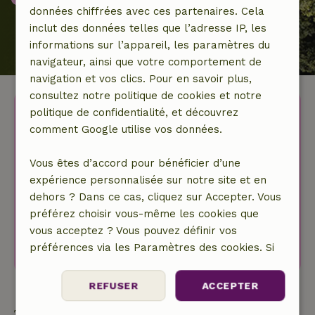
données chiffrées avec ces partenaires. Cela
inclut des données telles que l’adresse IP, les
informations sur l’appareil, les paramètres du
navigateur, ainsi que votre comportement de
navigation et vos clics. Pour en savoir plus,
consultez notre politique de cookies et notre
Découvrez d'autres maisons
politique de confidentialité, et découvrez
idylliques dans la nature.
comment Google utilise vos données.
Vous êtes d’accord pour bénéficier d’une
Votre prénom
expérience personnalisée sur notre site et en
dehors ? Dans ce cas, cliquez sur Accepter. Vous
Votre adresse e-mail
préférez choisir vous-même les cookies que
J’accepte la
politique de confidentialité
.
vous acceptez ? Vous pouvez définir vos
S'abonner à la newsletter
préférences via les Paramètres des cookies. Si
vous sélectionnez Refuser, seuls les cookies
fonctionnels strictement nécessaires seront
REFUSER
ACCEPTER
utilisés. Vous pouvez modifier vos préférences à
Types